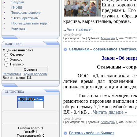
Закупки
Еники хорошо из
ГИБДД
пределами. Его
Телефоны доверия
служить образц
"Нет" наркотикам!
красива, выразительна, образна.
Противодействие терр...
Конкурсы
...
Читать дальше »
Просмотров:
657
|
Добавил:
Асылыкуль
|
Дата:
20.08.20
НАШ ОПРОС
Сельчанам – современное электроо
Оцените наш сайт
Отлично
Закон «Об энерг
Хорошо
Неплохо
Сельчанам – совр
Результаты
|
Архив опросов
ООО «Давлекановская сет
Всего ответов:
111
летнее время для проведения 
понижающих подстанции и воздушн
СТАТИСТИКА
Только за семь месяцев те
ремонтного персонала выполнен 
общую сумму 7,1 млн рублей: во
ВЛ - 0,4 кВ
...
Читать дальше »
Просмотров:
508
|
Добавил:
Асылыкуль
|
Дата:
20.08.20
Онлайн всего:
1
Гостей:
1
Легкого хлеба не бывает
Пользователей:
0