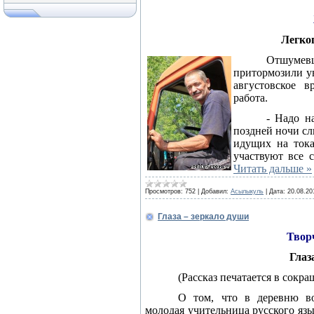
Легког
Отшумев
притормозили ув
августовское 
работа.
- Надо н
поздней ночи с
идущих на тока
участвуют все 
Читать дальше »
Просмотров:
752
|
Добавил:
Асылыкуль
|
Дата:
20.08.20
Глаза – зеркало души
Твор
Глаз
(Рассказ печатается в сокр
О том, что в деревню во
молодая учительница русского язы