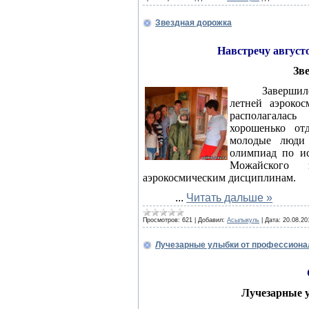
Звездная дорожка
Навстречу август
Зв
Завершил
летней аэрокос
располагалас
хорошенько от
молодые люди
олимпиад по ис
Можайского
аэрокосмическим дисциплинам.
...
Читать дальше »
Просмотров:
621
|
Добавил:
Асылыкуль
|
Дата:
20.08.20
Лучезарные улыбки от профессиона
Лучезарные 