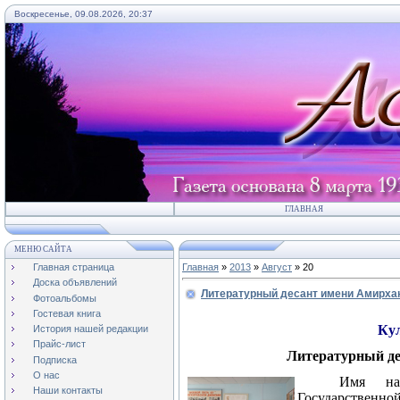
Воскресенье, 09.08.2026, 20:37
ГЛАВНАЯ
МЕНЮ САЙТА
Главная страница
Главная
»
2013
»
Август
»
20
Доска объявлений
Литературный десант имени Амирха
Фотоальбомы
Гостевая книга
Кул
История нашей редакции
Прайс-лист
Литературный де
Подписка
О нас
Имя нар
Наши контакты
Государственно