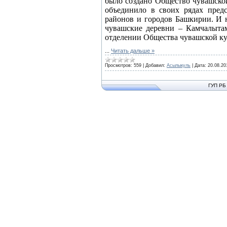
было создано Общество чувашской
объединило в своих рядах предс
районов и городов Башкирии. И н
чувашские деревни – Камчалыта
отделении Общества чувашской кул
...
Читать дальше »
Просмотров:
559
|
Добавил:
Асылыкуль
|
Дата:
20.08.20
ГУП РБ