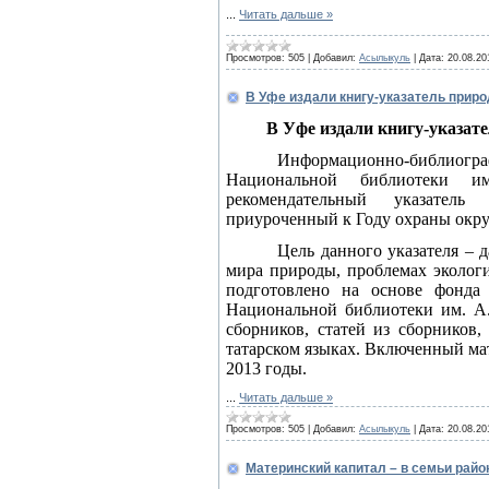
...
Читать дальше »
Просмотров:
505
|
Добавил:
Асылыкуль
|
Дата:
20.08.20
В Уфе издали книгу-указатель прир
В Уфе издали книгу-указат
Информационно-библи
Национальной библиотеки и
рекомендательный указател
приуроченный к Году охраны окр
Цель данного указателя – д
мира природы, проблемах экологи
подготовлено на основе фонда 
Национальной библиотеки им. А.
сборников, статей из сборников,
татарском языках. Включенный мат
2013 годы.
...
Читать дальше »
Просмотров:
505
|
Добавил:
Асылыкуль
|
Дата:
20.08.20
Материнский капитал – в семьи райо