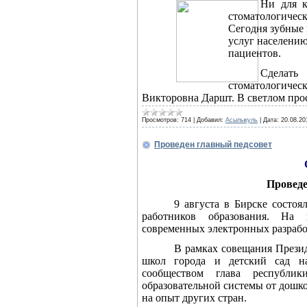
Ни для к
стоматологичес
Сегодня зубные 
услуг населению
пациентов.
Сдела
стоматологичес
Викторовна Даршт. В светлом пр
Просмотров:
714
|
Добавил:
Асылыкуль
|
Дата:
20.08.20
Проведен главный педсовет
Проведе
9 августа в Бирске состоя
работников образования. На 
современных электронных разрабо
В рамках совещания Презид
школ города и детский сад на
сообществом глава республи
образовательной системы от дошк
на опыт других стран.