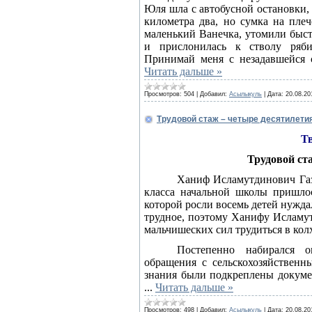
Юля шла с автобусной остановки, 
километра два, но сумка на плеч
маленький Ванечка, утомили быст
и прислонилась к стволу ряби
Принимай меня с незадавшейся 
Читать дальше »
Просмотров:
504
|
Добавил:
Асылыкуль
|
Дата:
20.08.20
Трудовой стаж – четыре десятилети
Тв
Трудовой ст
Ханиф Исламутдинович Газ
класса начальной школы пришлос
которой росли восемь детей нужд
трудное, поэтому Ханифу Исламут
мальчишеских сил трудиться в колх
Постепенно набирался о
обращения с сельскохозяйствен
знания были подкреплены докуме
...
Читать дальше »
Просмотров:
498
|
Добавил:
Асылыкуль
|
Дата:
20.08.20