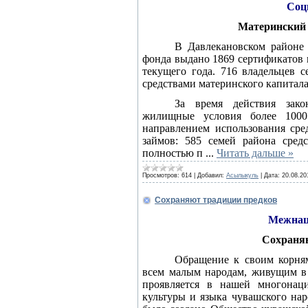
Соц
Материнский 
В Давлекановском районе
фонда выдано 1869 сертификатов н
текущего года. 716 владельцев 
средствами материнского капитала
За время действия зако
жилищные условия более 1000
направлением использования ср
займов: 585 семей района сред
полностью п
...
Читать дальше »
Просмотров:
614
|
Добавил:
Асылыкуль
|
Дата:
20.08.20
Сохраняют традиции предков
Межнац
Сохраняю
Обращение к своим корням
всем малым народам, живущим в 
проявляется в нашей многонац
культуры и языка чувашского нар