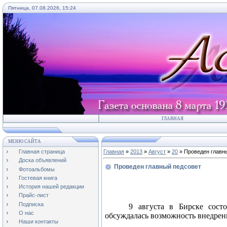
Пятница, 07.08.2026, 15:24
ГЛАВНАЯ
МЕНЮ САЙТА
Главная страница
Главная
»
2013
»
Август
»
20
» Проведен главн
Доска объявлений
Проведен главный педсовет
Фотоальбомы
Гостевая книга
История нашей редакции
Прайс-лист
Подписка
9 августа в Бирске состо
О нас
обсуждалась возможность внедрен
Наши контакты