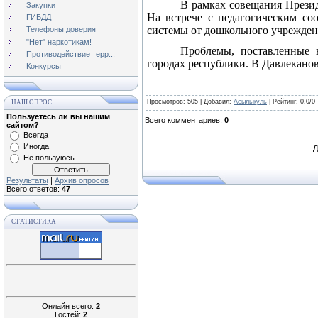
В рамках совещания Презид
Закупки
На встрече с педагогическим со
ГИБДД
системы от дошкольного учреждени
Телефоны доверия
"Нет" наркотикам!
Проблемы, поставленные н
Противодействие терр...
городах республики. В Давлеканов
Конкурсы
Просмотров
: 505 |
Добавил
:
Асылыкуль
|
Рейтинг
:
0.0
/
0
НАШ ОПРОС
Пользуетесь ли вы нашим
Всего комментариев
:
0
сайтом?
Всегда
Иногда
Д
Не пользуюсь
Результаты
|
Архив опросов
Всего ответов:
47
СТАТИСТИКА
Онлайн всего:
2
Гостей:
2