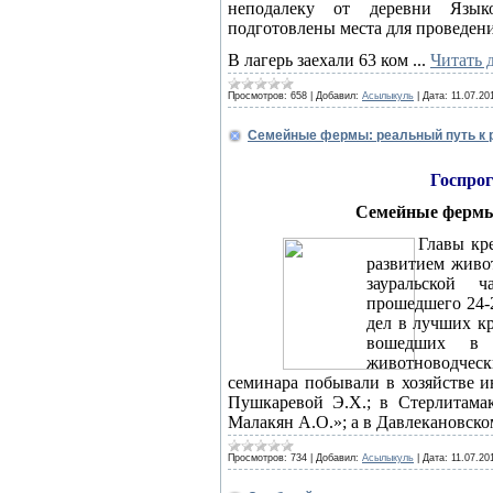
неподалеку от деревни Языко
подготовлены места для проведен
В лагерь заехали 63 ком
...
Читать 
Просмотров:
658
|
Добавил:
Асылыкуль
|
Дата:
11.07.20
Семейные фермы: реальный путь к 
Госпрог
Семейные фермы
Главы кр
развитием живот
зауральской 
прошедшего 24-
дел в лучших кр
вошедших в г
животноводческ
семинара побывали в хозяйстве 
Пушкаревой Э.Х.; в Стерлитама
Малакян А.О.»; а в Давлекановск
Просмотров:
734
|
Добавил:
Асылыкуль
|
Дата:
11.07.20