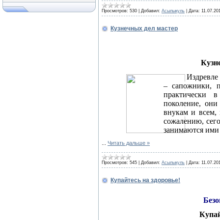
Просмотров:
530
|
Добавил:
Асылыкуль
|
Дата:
11.07.20
Кузнечных дел мастер
Кузн
Издревле
– сапожники, п
практически 
поколение, они
внукам и всем,
сожалению, сего
занимаются ими 
...
Читать дальше »
Просмотров:
545
|
Добавил:
Асылыкуль
|
Дата:
11.07.20
Купайтесь на здоровье!
Безо
Купай