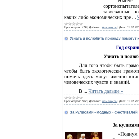
Нынче
сортоиспытат
завоеванные по
каких-либо экономических пре
...
Просмотров:
779
|
Добавил:
Асылыкуль
|
Дата:
11.07.20
Узнать и полюбить природу помогут 
Год охра
Узнать и полюб
Для того чтобы быть грамо
чтобы быть экологически грамот
помочь здесь могут именно кни
человеческих чувств и знаний.
В
...
Читать дальше »
Просмотров:
502
|
Добавил:
Асылыкуль
|
Дата:
11.07.20
За кулисами «модных» фестивалей
За кулисам
«Подиум 