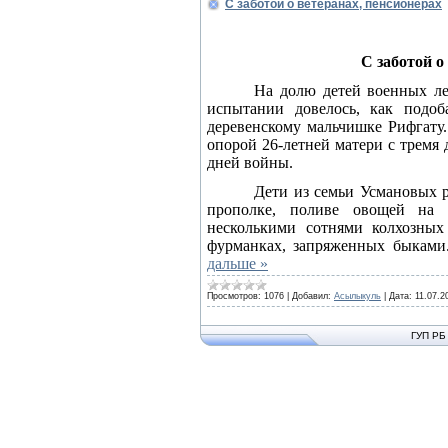
С заботой о ветеранах, пенсионерах
С заботой о
На долю детей военных ле
испытании довелось, как подоб
деревенскому мальчишке Рифгату.
опорой 26-летней матери с тремя
дней войны.
Дети из семьи Усмановых р
прополке, поливе овощей на 
несколькими сотнями колхозных
фурманках, запряженных быками
дальше »
Просмотров:
1076
|
Добавил:
Асылыкуль
|
Дата:
11.07.2
ГУП РБ