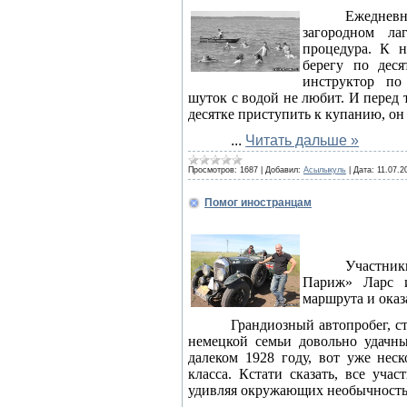
Ежеднев
загородном ла
процедура. К н
берегу по деся
инструктор по
шуток с водой не любит. И перед 
десятке приступить к купанию, он
...
Читать дальше »
Просмотров:
1687
|
Добавил:
Асылыкуль
|
Дата:
11.07.2
Помог иностранцам
Участни
Париж» Ларс и
маршрута и оказ
Грандиозный автопробег, ст
немецкой семьи довольно удачн
далеком 1928 году, вот уже нес
класса. Кстати сказать, все уча
удивляя окружающих необычность