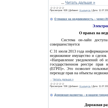
...
Читать дальше »
Просмотров:
628
|
Добавил:
Асылыкуль
|
Дата:
11.07.20
О правах на недвижимость – через И
Электро
О правах на нед
Система он-лайн доступ
совершенствуется
С 31 июля 2013 года информацион
недвижимое имущество и сделок 
«Направление уведомлений об и
государственном реестре прав
(ЕГРП)». Это позволит пользова
переходе прав на объекты недвиж
...
Читать дальше »
Просмотров:
538
|
Добавил:
Асылыкуль
|
Дата:
11.07.20
Дорожная разметка – в нашем городе
Дорожная раз