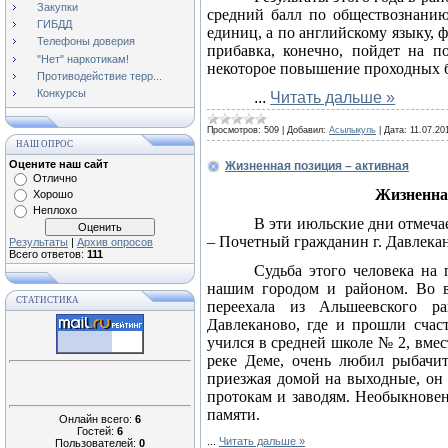
Закупки
средний балл по обществознанию
ГИБДД
единиц, а по английскому языку, ф
Телефоны доверия
прибавка, конечно, пойдет на п
"Нет" наркотикам!
некоторое повышение проходных 
Противодействие терр...
Конкурсы
...
Читать дальше »
Просмотров:
509
|
Добавил:
Асылыкуль
|
Дата:
11.07.20
НАШ ОПРОС
Оцените наш сайт
Жизненная позиция – активная
Отлично
Жизненна
Хорошо
Неплохо
В эти июльские дни отмеча
– Почетный гражданин г. Давлекан
Результаты
|
Архив опросов
Всего ответов:
111
Судьба этого человека на 
нашим городом и районом. Во в
СТАТИСТИКА
переехала из Альшеевского р
Давлеканово, где и прошли сча
учился в средней школе № 2, вме
реке Деме, очень любил рыбачит
приезжая домой на выходные, он 
протокам и заводям. Необыкновен
памяти.
Онлайн всего:
6
Гостей:
6
...
Читать дальше »
Пользователей:
0