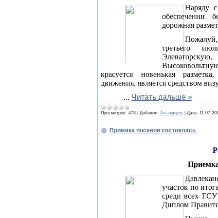
Наряду 
обеспечении б
дорожная размет
Пожалуй
третьего ию
Элеваторск
Высоковольтну
красуется новенькая разметка
движения, является средством виз
...
Читать дальше »
Просмотров:
473
|
Добавил:
Асылыкуль
|
Дата:
11.07.20
Приемка посевов состоялась
Р
Приемка
Давлекан
участок по ито
среди всех ГСУ
Диплом Правите