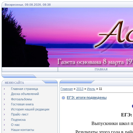
Воскресенье, 09.08.2026, 08:38
ГЛАВНАЯ
МЕНЮ САЙТА
Главная страница
Главная
»
2013
»
Июль
»
11
Доска объявлений
ЕГЭ: итоги подведены
Фотоальбомы
Гостевая книга
История нашей редакции
ЕГЭ:
Прайс-лист
Подписка
Выпускники школ п
О нас
Наши контакты
Результаты этого года в ра