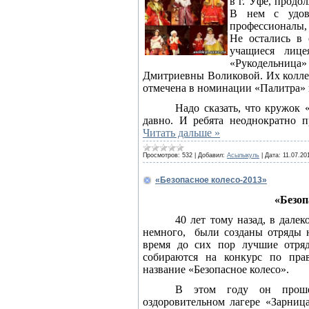
в г. Уфе, продо
В нем с удово
профессионалы
Не остались в 
учащиеся лиц
«Рукодельница»
Дмитриевны Воликовой. Их колле
отмечена в номинации «Палитра» и
Надо сказать, что кружок 
давно. И ребята неоднократно 
Читать дальше »
Просмотров:
532
|
Добавил:
Асылыкуль
|
Дата:
11.07.20
«Безопасное колесо-2013»
«Безоп
40 лет тому назад, в далек
немного,
были созданы отряды 
время до сих пор лучшие отря
собираются на конкурс по пра
название «Безопасное колесо».
В этом году он проше
оздоровительном лагере «Зарниц