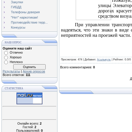
Пожалуй,
Закупки
улицы Элеватор
ГИБДД
дорогах красует
Телефоны доверия
средством визуа
"Нет" наркотикам!
Противодействие терр...
При управлении транспорт
Конкурсы
надеяться, что эти знаки в вид
неприятностей на проезжей части.
НАШ ОПРОС
Оцените наш сайт
Отлично
Хорошо
Просмотров
: 474 |
Добавил
:
Асылыкуль
|
Рейтинг
:
0.0
/
0
Неплохо
Всего комментариев
:
0
Результаты
|
Архив опросов
Всего ответов:
111
Д
СТАТИСТИКА
Онлайн всего:
2
Гостей:
2
Пользователей:
0