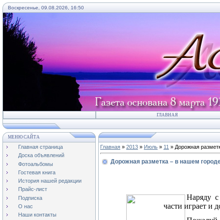
Воскресенье, 09.08.2026, 16:50
ГЛАВНАЯ
МЕНЮ САЙТА
Главная страница
Главная
»
2013
»
Июль
»
11
» Дорожная разметк
Доска объявлений
Дорожная разметка – в нашем городе
Фотоальбомы
Гостевая книга
История нашей редакции
Прайс-лист
Наряду с
Подписка
части играет и 
О нас
Наши контакты