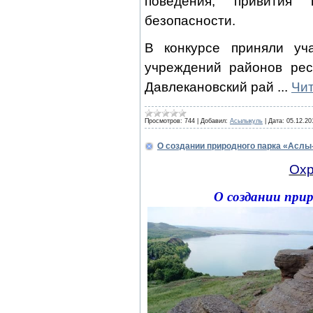
поведения, привития 
безопасности.
В конкурсе приняли уч
учреждений районов рес
Давлекановский рай
...
Чит
Просмотров:
744
|
Добавил:
Асылыкуль
|
Дата:
05.12.20
О создании природного парка «Аслы
Охр
О создании прир