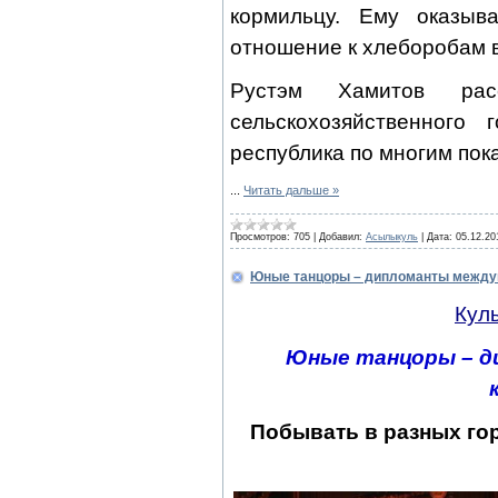
кормильцу. Ему оказыва
отношение к хлеборобам в
Рустэм Хамитов рас
сельскохозяйственного
республика по многим пок
...
Читать дальше »
Просмотров:
705
|
Добавил:
Асылыкуль
|
Дата:
05.12.20
Юные танцоры – дипломанты между
Кул
Юные танцоры – 
Побывать в разных гор