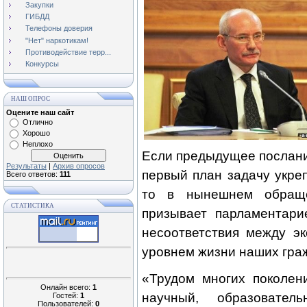
Закупки
ГИБДД
Телефоны доверия
"Нет" наркотикам!
Противодействие терр...
Конкурсы
НАШ ОПРОС
Оцените наш сайт
Отлично
Хорошо
Неплохо
Если предыдущее послани
Результаты
|
Архив опросов
первый план задачу укре
Всего ответов:
111
то в нынешнем обраще
СТАТИСТИКА
призывает парламентари
несоответствия между э
уровнем жизни наших гра
«Трудом многих поколен
Онлайн всего:
1
научный, образовател
Гостей:
1
Пользователей:
0