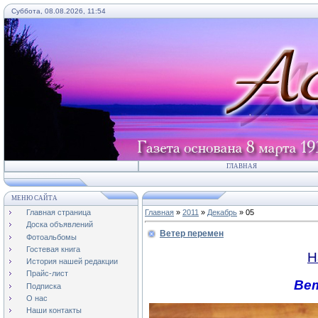
Суббота, 08.08.2026, 11:54
ГЛАВНАЯ
МЕНЮ САЙТА
Главная страница
Главная
»
2011
»
Декабрь
»
05
Доска объявлений
Ветер перемен
Фотоальбомы
Гостевая книга
Н
История нашей редакции
Прайс-лист
Ве
Подписка
О нас
Наши контакты