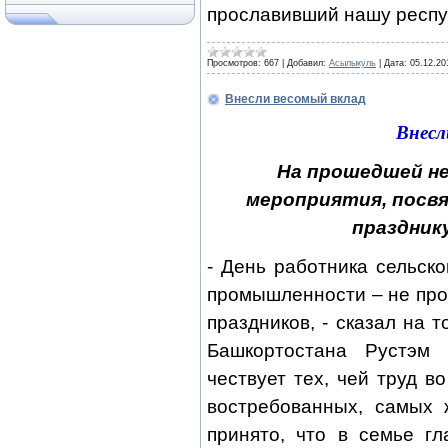
прославивший нашу респу
Просмотров:
667
|
Добавил:
Асылыкуль
|
Дата:
05.12.20
Внесли весомый вклад
Внесл
На прошедшей не
мероприятия, посв
праздник
- День работника сельск
промышленности – не про
праздников, - сказал на
Башкортостана Рустэм 
чествует тех, чей труд 
востребованных, самых 
принято, что в семье г