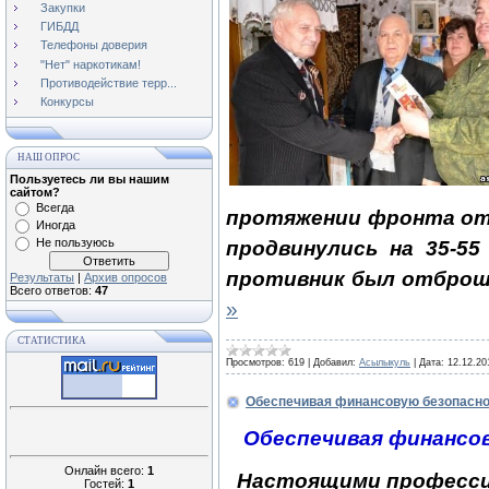
Закупки
ГИБДД
Телефоны доверия
"Нет" наркотикам!
Противодействие терр...
Конкурсы
НАШ ОПРОС
Пользуетесь ли вы нашим
сайтом?
Всегда
протяжении фронта от 
Иногда
Не пользуюсь
продвинулись на 35-
55
противник был отброше
Результаты
|
Архив опросов
Всего ответов:
47
»
СТАТИСТИКА
Просмотров:
619
|
Добавил:
Асылыкуль
|
Дата:
12.12.20
Обеспечивая финансовую безопасно
Обеспечивая финансо
Онлайн всего:
1
Настоящими професси
Гостей:
1