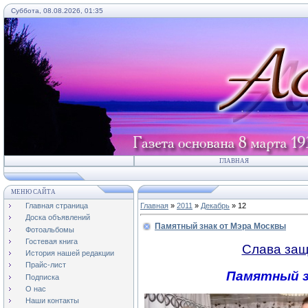
Суббота, 08.08.2026, 01:35
ГЛАВНАЯ
МЕНЮ САЙТА
Главная страница
Главная
»
2011
»
Декабрь
»
12
Доска объявлений
Памятный знак от Мэра Москвы
Фотоальбомы
Гостевая книга
Слава защ
История нашей редакции
Прайс-лист
Памятный з
Подписка
О нас
Наши контакты