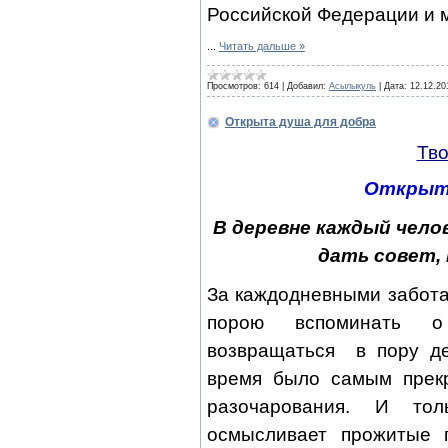
Российской Федерации и 
...
Читать дальше »
Просмотров:
614
|
Добавил:
Асылыкуль
|
Дата:
12.12.20
Открыта душа для добра
Тво
Открыта
В деревне каждый челов
дать совет,
За каждодневными забота
порою вспоминать о
возвращаться
в пору д
время было самым прекр
разочарования. И тол
осмысливает прожитые г