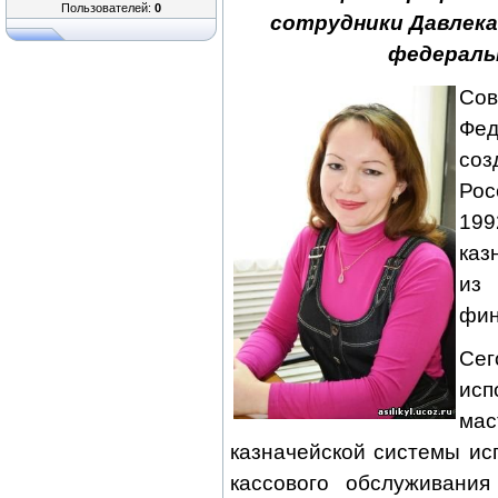
Пользователей:
0
сотрудники Давлека
федераль
Со
Фе
со
Рос
199
каз
из 
фин
Сег
исп
мас
казначейской системы и
кассового обслуживания