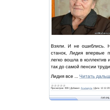
Взяли. И не ошиблись. 
станок, Лидия впервые 
легко вошла в коллектив 
так до самой пенсии труд
Лидия все
...
Читать дальш
Просмотров:
609
|
Добавил:
Асылыкуль
|
Дата:
12.12.20
ГУП РБ