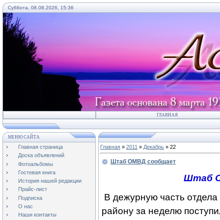
Суббота, 08.08.2026, 15:36
ГЛАВНАЯ
МЕНЮ САЙТА
Главная страница
Главная
»
2011
»
Декабрь
»
22
Доска объявлений
Штаб ОМВД сообщает
Фотоальбомы
Гостевая книга
Штаб 
История нашей редакции
Прайс-лист
В дежурную часть отдела
Подписка
О нас
району за неделю поступ
Наши контакты