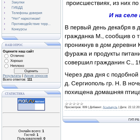
происшествиях, из них по 
Закупки
ГИБДД
Телефоны доверия
И на селе
"Нет" наркотикам!
Противодействие терр...
В первый день декабря в 
Конкурсы
гражданка М., сообщив о т
проникнув в дом деревни 
НАШ ОПРОС
Оцените наш сайт
фуража и продукты питани
Отлично
Хорошо
совершил гражданин С.,
1
Неплохо
Через два дня с подобной
Результаты
|
Архив опросов
Всего ответов:
111
д. Сергиополь гр. Н. В ноч
похищена домашняя птиц
СТАТИСТИКА
Просмотров:
609
|
Добавил:
Асылыкуль
|
Дата:
22.12.20
ГУП РБ
Онлайн всего:
1
Гостей:
1
Пользователей:
0