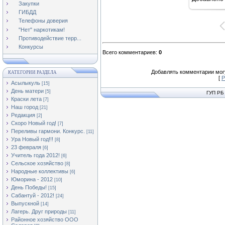
10
Закупки
ГИБДД
Телефоны доверия
"Нет" наркотикам!
Противодействие терр...
Конкурсы
Всего комментариев
:
0
Добавлять комментарии могу
КАТЕГОРИИ РАЗДЕЛА
[
Р
Асылыкуль
[15]
День матери
[5]
ГУП РБ
Краски лета
[7]
Наш город
[21]
Редакция
[2]
Скоро Новый год!
[7]
Переливы гармони. Конкурс.
[11]
Ура Новый год!!!
[8]
23 февраля
[6]
Учитель года 2012!
[6]
Сельское хозяйство
[8]
Народные коллективы
[6]
Юморина - 2012
[10]
День Победы!
[15]
Сабантуй - 2012!
[24]
Выпускной
[14]
Лагерь. Друг природы
[11]
Районное хозяйство ООО