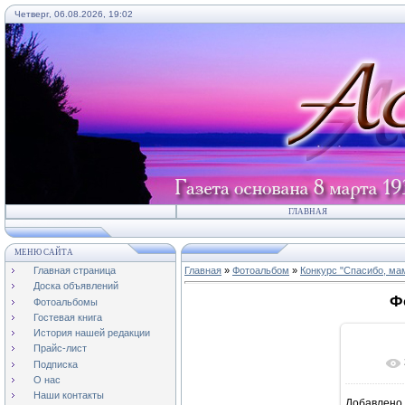
Четверг, 06.08.2026, 19:02
ГЛАВНАЯ
МЕНЮ САЙТА
Главная страница
Главная
»
Фотоальбом
»
Конкурс "Спасибо, мам
Доска объявлений
Ф
Фотоальбомы
Гостевая книга
История нашей редакции
Прайс-лист
Подписка
О нас
Наши контакты
Добавлено