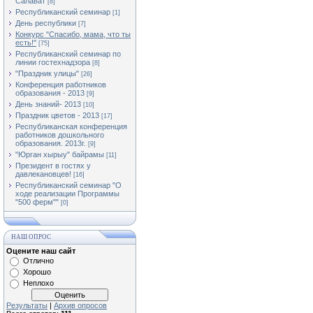
Салават
[8]
Республиканский семинар
[1]
День республики
[7]
Конкурс "Спасибо, мама, что ты
есть!"
[75]
Республиканский семинар по
линии гостехнадзора
[8]
"Праздник улицы"
[26]
Конференция работников
образования - 2013
[9]
День знаний- 2013
[10]
Праздник цветов - 2013
[17]
Республиканская конференция
работников дошкольного
образования. 2013г.
[9]
"Юрган хырыу" байрамы
[11]
Президент в гостях у
давлекановцев!
[16]
Республиканский семинар "О
ходе реализации Программы
"500 ферм""
[0]
НАШ ОПРОС
Оцените наш сайт
Отлично
Хорошо
Неплохо
Результаты
|
Архив опросов