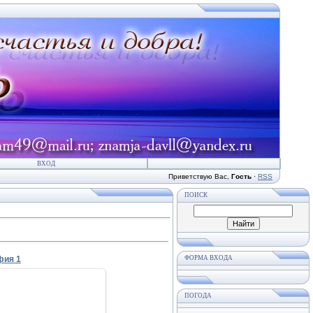
ВХОД
Приветствую Вас
,
Гость
·
RSS
ПОИСК
фия 1
ФОРМА ВХОДА
ПОГОДА