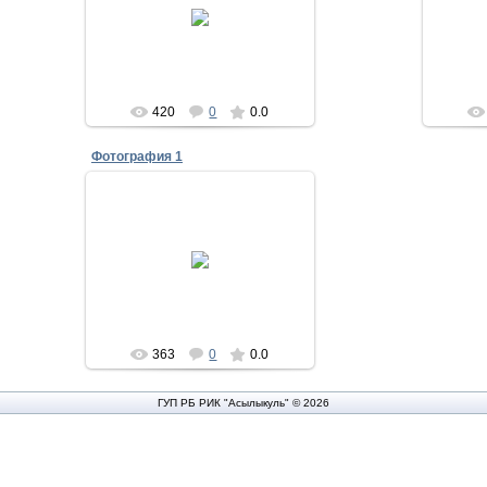
19.09.2013
Асылыкуль
420
0
0.0
Фотография 1
19.09.2013
Асылыкуль
363
0
0.0
ГУП РБ РИК "Асылыкуль" © 2026