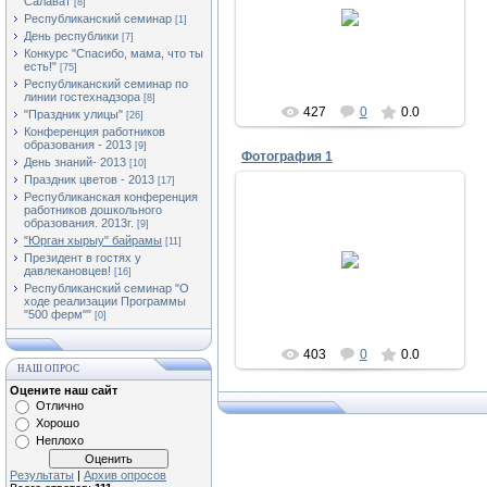
Салават
19.09.2013
[8]
Республиканский семинар
[1]
Асылыкуль
День республики
[7]
Конкурс "Спасибо, мама, что ты
есть!"
[75]
Республиканский семинар по
линии гостехнадзора
[8]
427
0
0.0
"Праздник улицы"
[26]
Конференция работников
образования - 2013
[9]
Фотография 1
День знаний- 2013
[10]
Праздник цветов - 2013
[17]
Республиканская конференция
работников дошкольного
образования. 2013г.
[9]
"Юрган хырыу" байрамы
[11]
19.09.2013
Президент в гостях у
давлекановцев!
[16]
Асылыкуль
Республиканский семинар "О
ходе реализации Программы
"500 ферм""
[0]
403
0
0.0
НАШ ОПРОС
Оцените наш сайт
Отлично
Хорошо
Неплохо
Результаты
|
Архив опросов