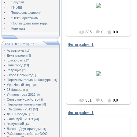
19.09.2013
Закупки
ГИБДД
Асылыкуль
Телефоны доверия
"Нет" наркотикам!
Противодействие терр...
Конкурсы
385
0
0.0
КАТЕГОРИИ РАЗДЕЛА
Фотография 1
Асылыкуль
[15]
День матери
[5]
Краски лета
[7]
Наш город
[21]
19.09.2013
Редакция
[2]
Скоро Новый год!
[7]
Асылыкуль
Переливы гармони. Конкурс.
[11]
Ура Новый год!!!
[8]
23 февраля
[6]
Учитель года 2012!
[6]
Сельское хозяйство
[8]
331
0
0.0
Народные коллективы
[6]
Юморина - 2012
[10]
Фотография 1
День Победы!
[15]
Сабантуй - 2012!
[24]
Выпускной
[14]
Лагерь. Друг природы
[11]
Районное хозяйство ООО