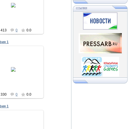
19.09.2013
ССЫЛКИ
Асылыкуль
413
0
0.0
фия 1
19.09.2013
Асылыкуль
330
0
0.0
фия 1