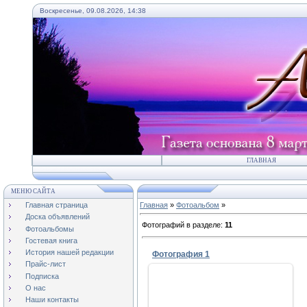
Воскресенье, 09.08.2026, 14:38
ГЛАВНАЯ
МЕНЮ САЙТА
Главная страница
Главная
»
Фотоальбом
»
Доска объявлений
Фотографий в разделе
:
11
Фотоальбомы
Гостевая книга
История нашей редакции
Фотография 1
Прайс-лист
Подписка
О нас
Наши контакты