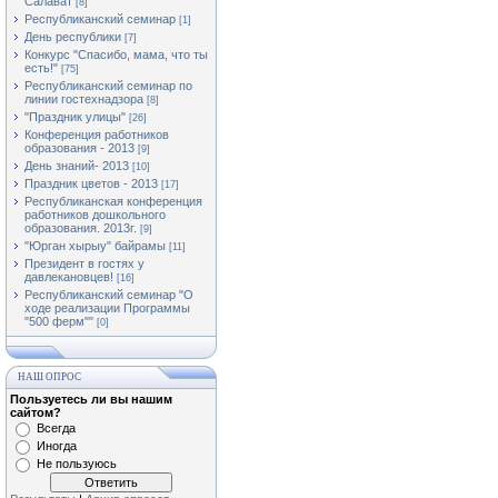
Салават
[8]
Республиканский семинар
[1]
День республики
[7]
Конкурс "Спасибо, мама, что ты
есть!"
[75]
Республиканский семинар по
линии гостехнадзора
[8]
"Праздник улицы"
[26]
Конференция работников
образования - 2013
[9]
День знаний- 2013
[10]
Праздник цветов - 2013
[17]
Республиканская конференция
работников дошкольного
образования. 2013г.
[9]
"Юрган хырыу" байрамы
[11]
Президент в гостях у
давлекановцев!
[16]
Республиканский семинар "О
ходе реализации Программы
"500 ферм""
[0]
НАШ ОПРОС
Пользуетесь ли вы нашим
сайтом?
Всегда
Иногда
Не пользуюсь