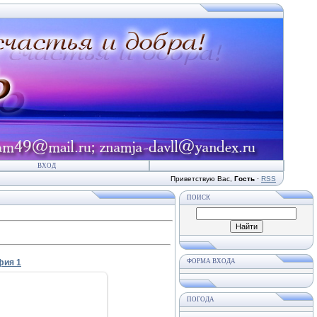
ВХОД
Приветствую Вас
,
Гость
·
RSS
ПОИСК
фия 1
ФОРМА ВХОДА
ПОГОДА