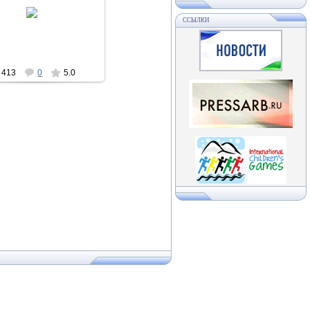
01.12.2011
ССЫЛКИ
Асылыкуль
413
0
5.0