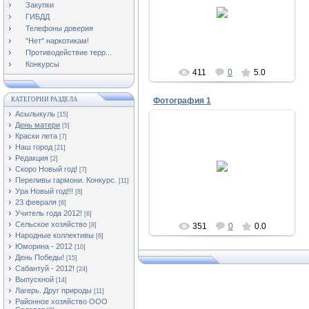
01.12.2011
Закупки
ГИБДД
Асылыкуль
Телефоны доверия
"Нет" наркотикам!
Противодействие терр...
Конкурсы
411
0
5.0
КАТЕГОРИИ РАЗДЕЛА
Фотография 1
Асылыкуль
[15]
День матери
[5]
Краски лета
[7]
Наш город
[21]
01.12.2011
Редакция
[2]
Скоро Новый год!
[7]
Асылыкуль
Переливы гармони. Конкурс.
[11]
Ура Новый год!!!
[8]
23 февраля
[6]
Учитель года 2012!
[6]
Сельское хозяйство
[8]
351
0
0.0
Народные коллективы
[6]
Юморина - 2012
[10]
День Победы!
[15]
Сабантуй - 2012!
[24]
Выпускной
[14]
Лагерь. Друг природы
[11]
Районное хозяйство ООО