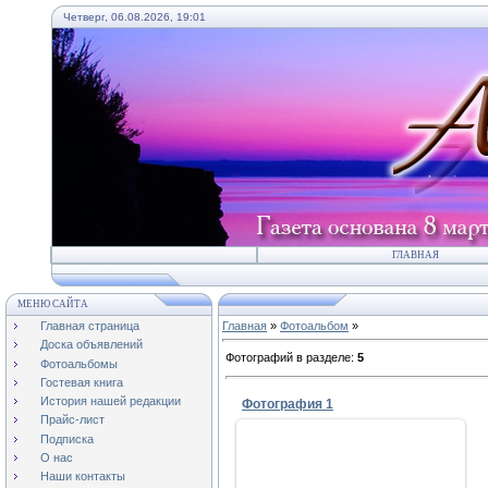
Четверг, 06.08.2026, 19:01
ГЛАВНАЯ
МЕНЮ САЙТА
Главная страница
Главная
»
Фотоальбом
»
Доска объявлений
Фотографий в разделе
:
5
Фотоальбомы
Гостевая книга
История нашей редакции
Фотография 1
Прайс-лист
Подписка
О нас
Наши контакты