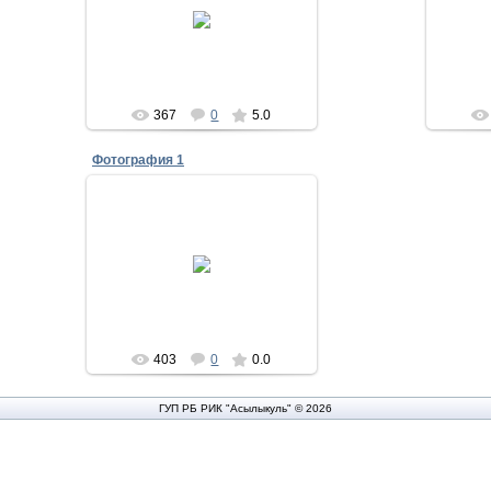
01.12.2011
Асылыкуль
367
0
5.0
Фотография 1
01.12.2011
Асылыкуль
403
0
0.0
ГУП РБ РИК "Асылыкуль" © 2026