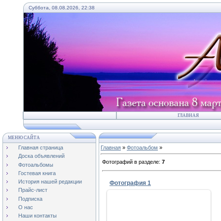
Суббота, 08.08.2026, 22:38
ГЛАВНАЯ
МЕНЮ САЙТА
Главная страница
Главная
»
Фотоальбом
»
Доска объявлений
Фотографий в разделе
:
7
Фотоальбомы
Гостевая книга
История нашей редакции
Фотография 1
Прайс-лист
Подписка
О нас
Наши контакты