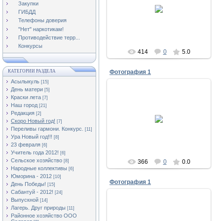
12.12.2011
Закупки
ГИБДД
Асылыкуль
Телефоны доверия
"Нет" наркотикам!
Противодействие терр...
Конкурсы
414
0
5.0
КАТЕГОРИИ РАЗДЕЛА
Фотография 1
Асылыкуль
[15]
День матери
[5]
Краски лета
[7]
Наш город
[21]
12.12.2011
Редакция
[2]
Скоро Новый год!
[7]
Асылыкуль
Переливы гармони. Конкурс.
[11]
Ура Новый год!!!
[8]
23 февраля
[6]
Учитель года 2012!
[6]
Сельское хозяйство
[8]
366
0
0.0
Народные коллективы
[6]
Юморина - 2012
[10]
Фотография 1
День Победы!
[15]
Сабантуй - 2012!
[24]
Выпускной
[14]
Лагерь. Друг природы
[11]
Районное хозяйство ООО