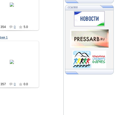
12.12.2011
ССЫЛКИ
Асылыкуль
354
0
5.0
фия 1
12.12.2011
Асылыкуль
357
0
0.0