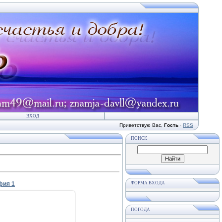
ВХОД
Приветствую Вас
,
Гость
·
RSS
ПОИСК
фия 1
ФОРМА ВХОДА
ПОГОДА