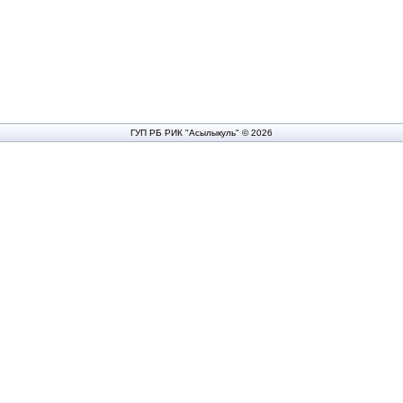
ГУП РБ РИК "Асылыкуль" © 2026