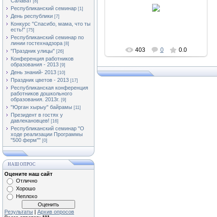
Салават
12.12.2011
[8]
Республиканский семинар
[1]
Асылыкуль
День республики
[7]
Конкурс "Спасибо, мама, что ты
есть!"
[75]
Республиканский семинар по
линии гостехнадзора
[8]
403
0
0.0
"Праздник улицы"
[26]
Конференция работников
образования - 2013
[9]
День знаний- 2013
[10]
Праздник цветов - 2013
[17]
Республиканская конференция
работников дошкольного
образования. 2013г.
[9]
"Юрган хырыу" байрамы
[11]
Президент в гостях у
давлекановцев!
[16]
Республиканский семинар "О
ходе реализации Программы
"500 ферм""
[0]
НАШ ОПРОС
Оцените наш сайт
Отлично
Хорошо
Неплохо
Результаты
|
Архив опросов