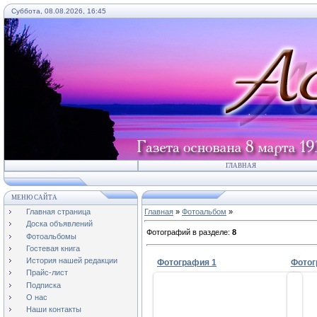
Суббота, 08.08.2026, 16:45
ГЛАВНАЯ
МЕНЮ САЙТА
Главная страница
Главная
»
Фотоальбом
»
Доска объявлений
Фотографий в разделе
:
8
Фотоальбомы
Гостевая книга
История нашей редакции
Фотография 1
Фотог
Прайс-лист
Подписка
О нас
Наши контакты