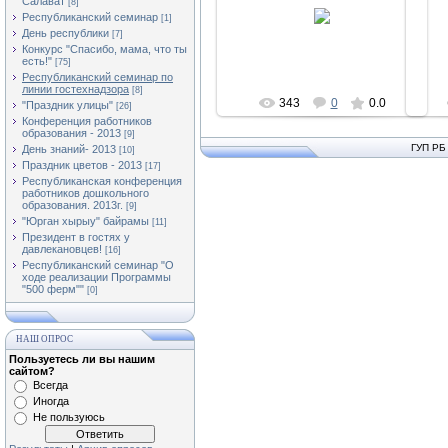
Салават
22.11.2012
[8]
Республиканский семинар
[1]
Асылыкуль
День республики
[7]
Конкурс "Спасибо, мама, что ты
есть!"
[75]
Республиканский семинар по
линии гостехнадзора
[8]
343
0
0.0
"Праздник улицы"
[26]
Конференция работников
образования - 2013
[9]
ГУП РБ
День знаний- 2013
[10]
Праздник цветов - 2013
[17]
Республиканская конференция
работников дошкольного
образования. 2013г.
[9]
"Юрган хырыу" байрамы
[11]
Президент в гостях у
давлекановцев!
[16]
Республиканский семинар "О
ходе реализации Программы
"500 ферм""
[0]
НАШ ОПРОС
Пользуетесь ли вы нашим
сайтом?
Всегда
Иногда
Не пользуюсь