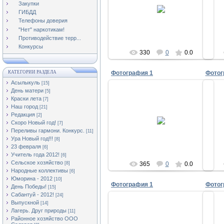
23.11.2012
Закупки
ГИБДД
Асылыкуль
Телефоны доверия
"Нет" наркотикам!
Противодействие терр...
Конкурсы
330
0
0.0
КАТЕГОРИИ РАЗДЕЛА
Фотография 1
Фотог
Асылыкуль
[15]
День матери
[5]
Краски лета
[7]
Наш город
[21]
22.11.2012
Редакция
[2]
Скоро Новый год!
[7]
Асылыкуль
Переливы гармони. Конкурс.
[11]
Ура Новый год!!!
[8]
23 февраля
[6]
Учитель года 2012!
[6]
Сельское хозяйство
[8]
365
0
0.0
Народные коллективы
[6]
Юморина - 2012
[10]
Фотография 1
Фотог
День Победы!
[15]
Сабантуй - 2012!
[24]
Выпускной
[14]
Лагерь. Друг природы
[11]
Районное хозяйство ООО