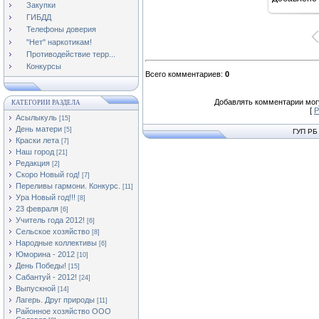
11
Закупки
ГИБДД
Телефоны доверия
"Нет" наркотикам!
Противодействие терр...
Конкурсы
Всего комментариев
:
0
Добавлять комментарии могу
КАТЕГОРИИ РАЗДЕЛА
[
Р
Асылыкуль
[15]
День матери
[5]
ГУП РБ
Краски лета
[7]
Наш город
[21]
Редакция
[2]
Скоро Новый год!
[7]
Переливы гармони. Конкурс.
[11]
Ура Новый год!!!
[8]
23 февраля
[6]
Учитель года 2012!
[6]
Сельское хозяйство
[8]
Народные коллективы
[6]
Юморина - 2012
[10]
День Победы!
[15]
Сабантуй - 2012!
[24]
Выпускной
[14]
Лагерь. Друг природы
[11]
Районное хозяйство ООО