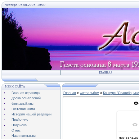
Четверг, 06.08.2026, 19:00
ГЛАВНАЯ
МЕНЮ САЙТА
Главная страница
Главная
»
Фотоальбом
»
Конкурс "Спасибо, мам
Доска объявлений
Ф
Фотоальбомы
Гостевая книга
История нашей редакции
Прайс-лист
Подписка
О нас
Наши контакты
Добавлено