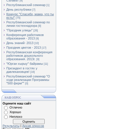
Салават
[8]
Республиканский семинар
[1]
День республики
[7]
Конкурс "Спасибо, мама, что ты
есть!"
[75]
Республиканский семинар по
линии гостехнадзора
[8]
"Праздник улицы"
[26]
Конференция работников
образования - 2013
[9]
День знаний- 2013
[10]
Праздник цветов - 2013
[17]
Республиканская конференция
работников дошкольного
образования. 2013г.
[9]
"Юрган хырыу" байрамы
[11]
Президент в гостях у
давлекановцев!
[16]
Республиканский семинар "О
ходе реализации Программы
"500 ферм""
[0]
НАШ ОПРОС
Оцените наш сайт
Отлично
Хорошо
Неплохо
Результаты
|
Архив опросов