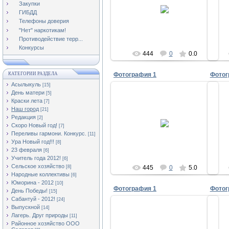
13.03.2012
Закупки
ГИБДД
Асылыкуль
Телефоны доверия
"Нет" наркотикам!
Противодействие терр...
Конкурсы
444
0
0.0
КАТЕГОРИИ РАЗДЕЛА
Фотография 1
Фотог
Асылыкуль
[15]
День матери
[5]
Краски лета
[7]
Наш город
[21]
02.12.2011
Редакция
[2]
Скоро Новый год!
[7]
Асылыкуль
Переливы гармони. Конкурс.
[11]
Ура Новый год!!!
[8]
23 февраля
[6]
Учитель года 2012!
[6]
Сельское хозяйство
[8]
445
0
5.0
Народные коллективы
[6]
Юморина - 2012
[10]
Фотография 1
Фотог
День Победы!
[15]
Сабантуй - 2012!
[24]
Выпускной
[14]
Лагерь. Друг природы
[11]
Районное хозяйство ООО