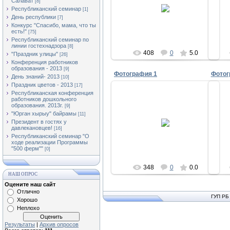
Салават
02.12.2011
[8]
Республиканский семинар
[1]
Асылыкуль
День республики
[7]
Конкурс "Спасибо, мама, что ты
есть!"
[75]
Республиканский семинар по
линии гостехнадзора
[8]
408
0
5.0
"Праздник улицы"
[26]
Конференция работников
образования - 2013
[9]
Фотография 1
Фотог
День знаний- 2013
[10]
Праздник цветов - 2013
[17]
Республиканская конференция
работников дошкольного
образования. 2013г.
[9]
"Юрган хырыу" байрамы
[11]
02.12.2011
Президент в гостях у
давлекановцев!
[16]
Асылыкуль
Республиканский семинар "О
ходе реализации Программы
"500 ферм""
[0]
348
0
0.0
НАШ ОПРОС
Оцените наш сайт
Отлично
ГУП РБ
Хорошо
Неплохо
Результаты
|
Архив опросов