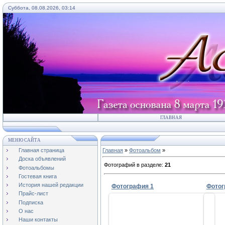
Суббота, 08.08.2026, 03:14
ГЛАВНАЯ
МЕНЮ САЙТА
Главная страница
Главная
»
Фотоальбом
»
Доска объявлений
Фотографий в разделе
:
21
Фотоальбомы
Гостевая книга
История нашей редакции
Фотография 1
Фотог
Прайс-лист
Подписка
О нас
Наши контакты