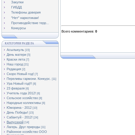
Закупки
ГИБДД
Телефоны доверия
"Нет" наркотикам!
Противодействие терр...
Конкурсы
Всего комментариев
:
0
КАТЕГОРИИ РАЗДЕЛА
Асылыкуль
[15]
День матери
[5]
Краски лета
[7]
Наш город
[21]
Редакция
[2]
Скоро Новый год!
[7]
Переливы гармони. Конкурс.
[11]
Ура Новый год!!!
[8]
23 февраля
[6]
Учитель года 2012!
[6]
Сельское хозяйство
[8]
Народные коллективы
[6]
Юморина - 2012
[10]
День Победы!
[15]
Сабантуй - 2012!
[24]
Выпускной
[14]
Лагерь. Друг природы
[11]
Районное хозяйство ООО