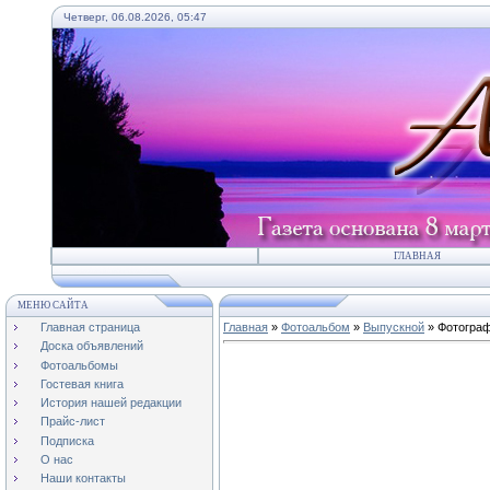
Четверг, 06.08.2026, 05:47
ГЛАВНАЯ
МЕНЮ САЙТА
Главная страница
Главная
»
Фотоальбом
»
Выпускной
» Фотограф
Доска объявлений
Фотоальбомы
Гостевая книга
История нашей редакции
Прайс-лист
Подписка
О нас
Наши контакты