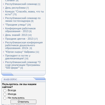
Салават
[8]
Республиканский семинар
[1]
День республики
[7]
Конкурс "Спасибо, мама, что ты
есть!"
[75]
Республиканский семинар по
линии гостехнадзора
[8]
"Праздник улицы"
[26]
Конференция работников
образования - 2013
[9]
День знаний- 2013
[10]
Праздник цветов - 2013
[17]
Республиканская конференция
работников дошкольного
образования. 2013г.
[9]
"Юрган хырыу" байрамы
[11]
Президент в гостях у
давлекановцев!
[16]
Республиканский семинар "О
ходе реализации Программы
"500 ферм""
[0]
НАШ ОПРОС
Пользуетесь ли вы нашим
сайтом?
Всегда
Иногда
Не пользуюсь