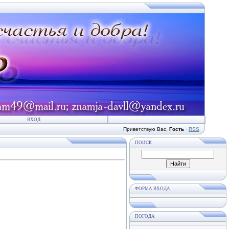
ВХОД
Приветствую Вас
,
Гость
·
RSS
ПОИСК
ФОРМА ВХОДА
ПОГОДА