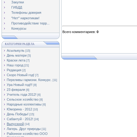
Закупки
ГИБДД
Телефоны доверия
"Нет" наркотикам!
Противодействие терр...
Конкурсы
Всего комментариев
:
0
КАТЕГОРИИ РАЗДЕЛА
Асылыкуль
[15]
День матери
[5]
Краски лета
[7]
Наш город
[21]
Редакция
[2]
Скоро Новый год!
[7]
Переливы гармони. Конкурс.
[11]
Ура Новый год!!!
[8]
23 февраля
[6]
Учитель года 2012!
[6]
Сельское хозяйство
[8]
Народные коллективы
[6]
Юморина - 2012
[10]
День Победы!
[15]
Сабантуй - 2012!
[24]
Выпускной
[14]
Лагерь. Друг природы
[11]
Районное хозяйство ООО