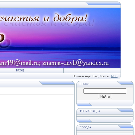
ВХОД
Приветствую Вас
,
Гость
·
RSS
ПОИСК
ФОРМА ВХОДА
ПОГОДА