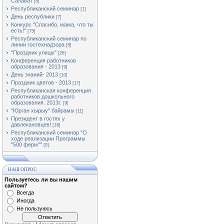
Салават
[8]
Республиканский семинар
[1]
День республики
[7]
Конкурс "Спасибо, мама, что ты
есть!"
[75]
Республиканский семинар по
линии гостехнадзора
[8]
"Праздник улицы"
[26]
Конференция работников
образования - 2013
[9]
День знаний- 2013
[10]
Праздник цветов - 2013
[17]
Республиканская конференция
работников дошкольного
образования. 2013г.
[9]
"Юрган хырыу" байрамы
[11]
Президент в гостях у
давлекановцев!
[16]
Республиканский семинар "О
ходе реализации Программы
"500 ферм""
[0]
НАШ ОПРОС
Пользуетесь ли вы нашим
сайтом?
Всегда
Иногда
Не пользуюсь