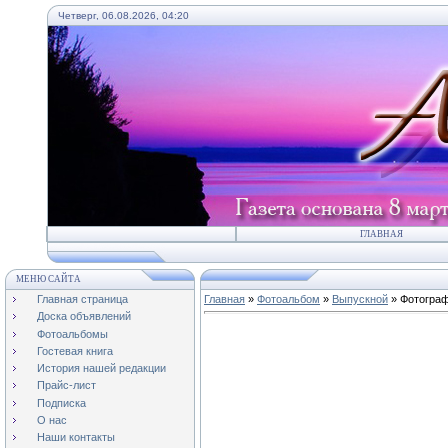
Четверг, 06.08.2026, 04:20
ГЛАВНАЯ
МЕНЮ САЙТА
Главная страница
Главная
»
Фотоальбом
»
Выпускной
» Фотограф
Доска объявлений
Фотоальбомы
Гостевая книга
История нашей редакции
Прайс-лист
Подписка
О нас
Наши контакты