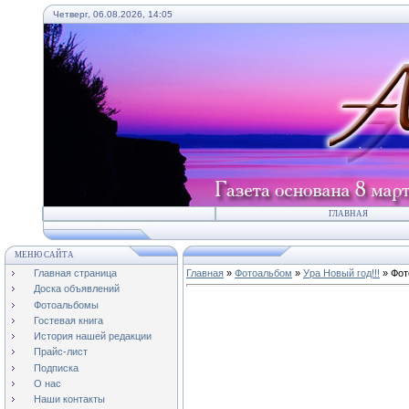
Четверг, 06.08.2026, 14:05
ГЛАВНАЯ
МЕНЮ САЙТА
Главная страница
Главная
»
Фотоальбом
»
Ура Новый год!!!
» Фот
Доска объявлений
Фотоальбомы
Гостевая книга
История нашей редакции
Прайс-лист
Подписка
О нас
Наши контакты