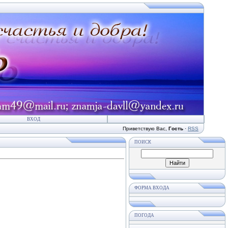
ВХОД
Приветствую Вас
,
Гость
·
RSS
ПОИСК
ФОРМА ВХОДА
ПОГОДА