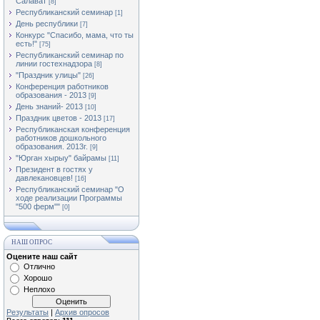
Салават
[8]
Республиканский семинар
[1]
День республики
[7]
Конкурс "Спасибо, мама, что ты
есть!"
[75]
Республиканский семинар по
линии гостехнадзора
[8]
"Праздник улицы"
[26]
Конференция работников
образования - 2013
[9]
День знаний- 2013
[10]
Праздник цветов - 2013
[17]
Республиканская конференция
работников дошкольного
образования. 2013г.
[9]
"Юрган хырыу" байрамы
[11]
Президент в гостях у
давлекановцев!
[16]
Республиканский семинар "О
ходе реализации Программы
"500 ферм""
[0]
НАШ ОПРОС
Оцените наш сайт
Отлично
Хорошо
Неплохо
Результаты
|
Архив опросов