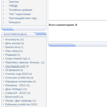
Закупки
ГИБДД
Телефоны доверия
"Нет" наркотикам!
Противодействие терр...
Конкурсы
Всего комментариев
:
0
КАТЕГОРИИ РАЗДЕЛА
Асылыкуль
[15]
День матери
[5]
Краски лета
[7]
Наш город
[21]
Редакция
[2]
Скоро Новый год!
[7]
Переливы гармони. Конкурс.
[11]
Ура Новый год!!!
[8]
23 февраля
[6]
Учитель года 2012!
[6]
Сельское хозяйство
[8]
Народные коллективы
[6]
Юморина - 2012
[10]
День Победы!
[15]
Сабантуй - 2012!
[24]
Выпускной
[14]
Лагерь. Друг природы
[11]
Районное хозяйство ООО