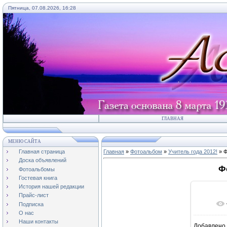
Пятница, 07.08.2026, 16:28
ГЛАВНАЯ
МЕНЮ САЙТА
Главная страница
Главная
»
Фотоальбом
»
Учитель года 2012!
» Ф
Доска объявлений
Ф
Фотоальбомы
Гостевая книга
История нашей редакции
Прайс-лист
Подписка
О нас
Наши контакты
Добавлено