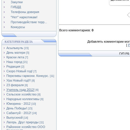
16
Закупки
ГИБДД
Телефоны доверия
"Нет" наркотикам!
Противодействие терр...
Конкурсы
Всего комментариев
:
0
Добавлять комментарии могу
КАТЕГОРИИ РАЗДЕЛА
[
Р
Асылыкуль
[15]
День матери
[5]
ГУП РБ
Краски лета
[7]
Наш город
[21]
Редакция
[2]
Скоро Новый год!
[7]
Переливы гармони. Конкурс.
[11]
Ура Новый год!!!
[8]
23 февраля
[6]
Учитель года 2012!
[6]
Сельское хозяйство
[8]
Народные коллективы
[6]
Юморина - 2012
[10]
День Победы!
[15]
Сабантуй - 2012!
[24]
Выпускной
[14]
Лагерь. Друг природы
[11]
Районное хозяйство ООО