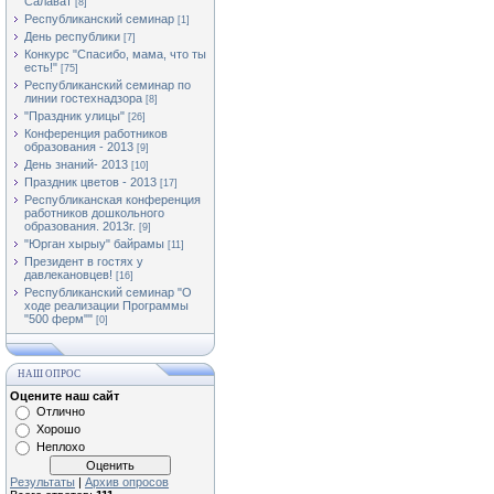
Салават
[8]
Республиканский семинар
[1]
День республики
[7]
Конкурс "Спасибо, мама, что ты
есть!"
[75]
Республиканский семинар по
линии гостехнадзора
[8]
"Праздник улицы"
[26]
Конференция работников
образования - 2013
[9]
День знаний- 2013
[10]
Праздник цветов - 2013
[17]
Республиканская конференция
работников дошкольного
образования. 2013г.
[9]
"Юрган хырыу" байрамы
[11]
Президент в гостях у
давлекановцев!
[16]
Республиканский семинар "О
ходе реализации Программы
"500 ферм""
[0]
НАШ ОПРОС
Оцените наш сайт
Отлично
Хорошо
Неплохо
Результаты
|
Архив опросов