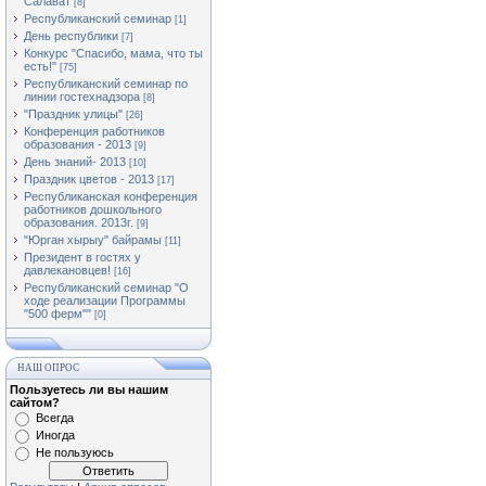
Салават
[8]
Республиканский семинар
[1]
День республики
[7]
Конкурс "Спасибо, мама, что ты
есть!"
[75]
Республиканский семинар по
линии гостехнадзора
[8]
"Праздник улицы"
[26]
Конференция работников
образования - 2013
[9]
День знаний- 2013
[10]
Праздник цветов - 2013
[17]
Республиканская конференция
работников дошкольного
образования. 2013г.
[9]
"Юрган хырыу" байрамы
[11]
Президент в гостях у
давлекановцев!
[16]
Республиканский семинар "О
ходе реализации Программы
"500 ферм""
[0]
НАШ ОПРОС
Пользуетесь ли вы нашим
сайтом?
Всегда
Иногда
Не пользуюсь