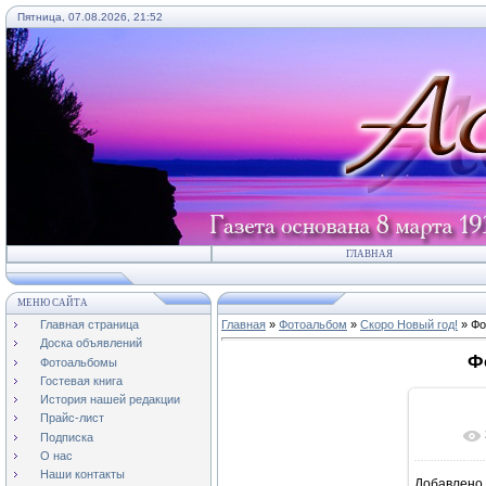
Пятница, 07.08.2026, 21:52
ГЛАВНАЯ
МЕНЮ САЙТА
Главная страница
Главная
»
Фотоальбом
»
Скоро Новый год!
» Фо
Доска объявлений
Ф
Фотоальбомы
Гостевая книга
История нашей редакции
Прайс-лист
Подписка
О нас
Наши контакты
Добавлено