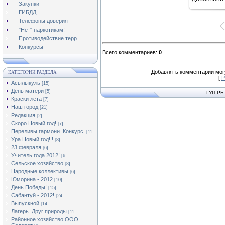
Закупки
ГИБДД
Телефоны доверия
"Нет" наркотикам!
Противодействие терр...
Конкурсы
Всего комментариев
:
0
Добавлять комментарии могу
КАТЕГОРИИ РАЗДЕЛА
[
Р
Асылыкуль
[15]
День матери
[5]
ГУП РБ
Краски лета
[7]
Наш город
[21]
Редакция
[2]
Скоро Новый год!
[7]
Переливы гармони. Конкурс.
[11]
Ура Новый год!!!
[8]
23 февраля
[6]
Учитель года 2012!
[6]
Сельское хозяйство
[8]
Народные коллективы
[6]
Юморина - 2012
[10]
День Победы!
[15]
Сабантуй - 2012!
[24]
Выпускной
[14]
Лагерь. Друг природы
[11]
Районное хозяйство ООО