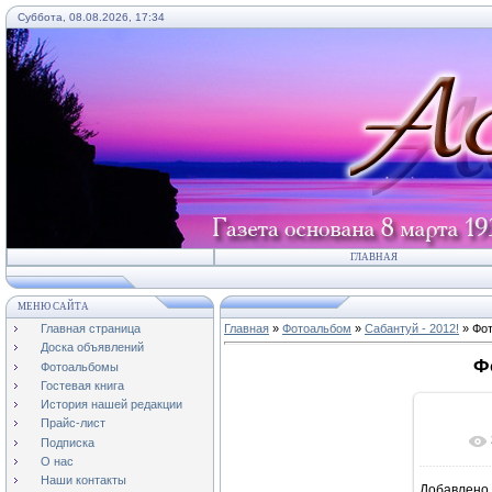
Суббота, 08.08.2026, 17:34
ГЛАВНАЯ
МЕНЮ САЙТА
Главная страница
Главная
»
Фотоальбом
»
Сабантуй - 2012!
» Фот
Доска объявлений
Ф
Фотоальбомы
Гостевая книга
История нашей редакции
Прайс-лист
Подписка
О нас
Наши контакты
Добавлено