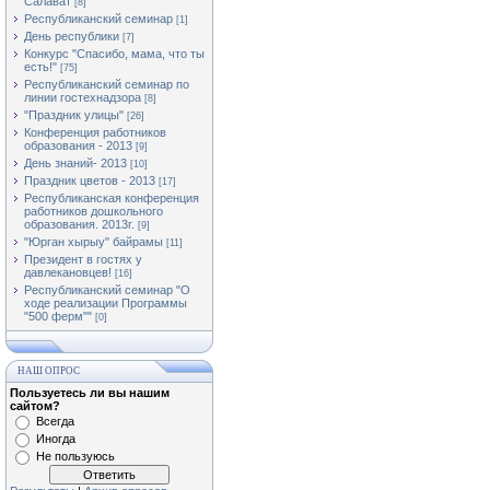
Салават
[8]
Республиканский семинар
[1]
День республики
[7]
Конкурс "Спасибо, мама, что ты
есть!"
[75]
Республиканский семинар по
линии гостехнадзора
[8]
"Праздник улицы"
[26]
Конференция работников
образования - 2013
[9]
День знаний- 2013
[10]
Праздник цветов - 2013
[17]
Республиканская конференция
работников дошкольного
образования. 2013г.
[9]
"Юрган хырыу" байрамы
[11]
Президент в гостях у
давлекановцев!
[16]
Республиканский семинар "О
ходе реализации Программы
"500 ферм""
[0]
НАШ ОПРОС
Пользуетесь ли вы нашим
сайтом?
Всегда
Иногда
Не пользуюсь