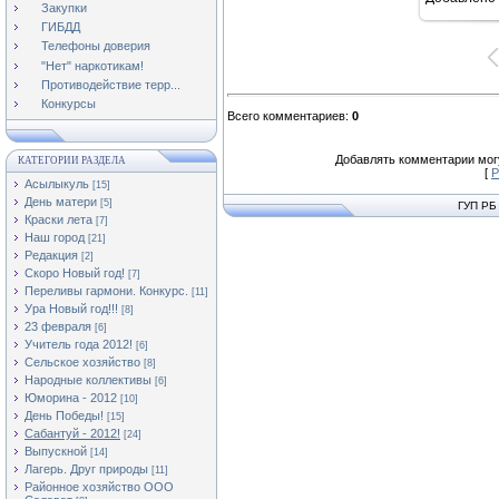
16
Закупки
ГИБДД
Телефоны доверия
"Нет" наркотикам!
Противодействие терр...
Конкурсы
Всего комментариев
:
0
Добавлять комментарии могу
КАТЕГОРИИ РАЗДЕЛА
[
Р
Асылыкуль
[15]
День матери
[5]
ГУП РБ
Краски лета
[7]
Наш город
[21]
Редакция
[2]
Скоро Новый год!
[7]
Переливы гармони. Конкурс.
[11]
Ура Новый год!!!
[8]
23 февраля
[6]
Учитель года 2012!
[6]
Сельское хозяйство
[8]
Народные коллективы
[6]
Юморина - 2012
[10]
День Победы!
[15]
Сабантуй - 2012!
[24]
Выпускной
[14]
Лагерь. Друг природы
[11]
Районное хозяйство ООО