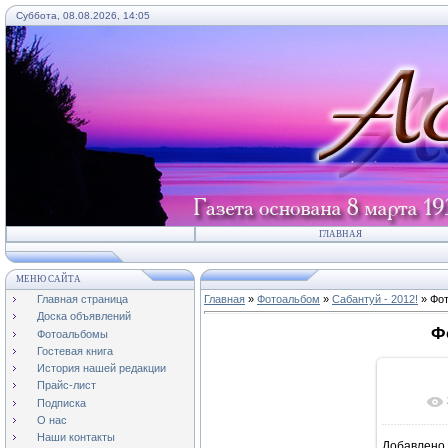
Суббота, 08.08.2026, 14:05
ГЛАВНАЯ
МЕНЮ САЙТА
Главная страница
Главная
»
Фотоальбом
»
Сабантуй - 2012!
» Фот
Доска объявлений
Ф
Фотоальбомы
Гостевая книга
История нашей редакции
Прайс-лист
Подписка
О нас
Наши контакты
Добавлено