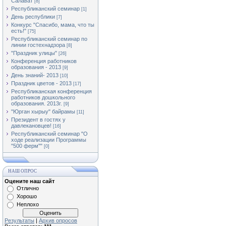
Салават
[8]
Республиканский семинар
[1]
День республики
[7]
Конкурс "Спасибо, мама, что ты
есть!"
[75]
Республиканский семинар по
линии гостехнадзора
[8]
"Праздник улицы"
[26]
Конференция работников
образования - 2013
[9]
День знаний- 2013
[10]
Праздник цветов - 2013
[17]
Республиканская конференция
работников дошкольного
образования. 2013г.
[9]
"Юрган хырыу" байрамы
[11]
Президент в гостях у
давлекановцев!
[16]
Республиканский семинар "О
ходе реализации Программы
"500 ферм""
[0]
НАШ ОПРОС
Оцените наш сайт
Отлично
Хорошо
Неплохо
Результаты
|
Архив опросов