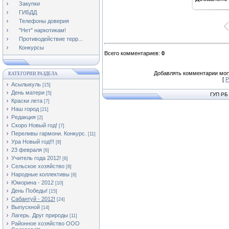
16
Закупки
ГИБДД
Телефоны доверия
"Нет" наркотикам!
Противодействие терр...
Конкурсы
Всего комментариев
:
0
Добавлять комментарии могу
КАТЕГОРИИ РАЗДЕЛА
[
Р
Асылыкуль
[15]
День матери
[5]
ГУП РБ
Краски лета
[7]
Наш город
[21]
Редакция
[2]
Скоро Новый год!
[7]
Переливы гармони. Конкурс.
[11]
Ура Новый год!!!
[8]
23 февраля
[6]
Учитель года 2012!
[6]
Сельское хозяйство
[8]
Народные коллективы
[6]
Юморина - 2012
[10]
День Победы!
[15]
Сабантуй - 2012!
[24]
Выпускной
[14]
Лагерь. Друг природы
[11]
Районное хозяйство ООО