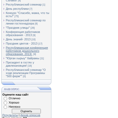
Салават
[8]
Республиканский семинар
[1]
День республики
[7]
Конкурс "Спасибо, мама, что ты
есть!"
[75]
Республиканский семинар по
линии гостехнадзора
[8]
"Праздник улицы"
[26]
Конференция работников
образования - 2013
[9]
День знаний- 2013
[10]
Праздник цветов - 2013
[17]
Республиканская конференция
работников дошкольного
образования. 2013г.
[9]
"Юрган хырыу" байрамы
[11]
Президент в гостях у
давлекановцев!
[16]
Республиканский семинар "О
ходе реализации Программы
"500 ферм""
[0]
НАШ ОПРОС
Оцените наш сайт
Отлично
Хорошо
Неплохо
Результаты
|
Архив опросов