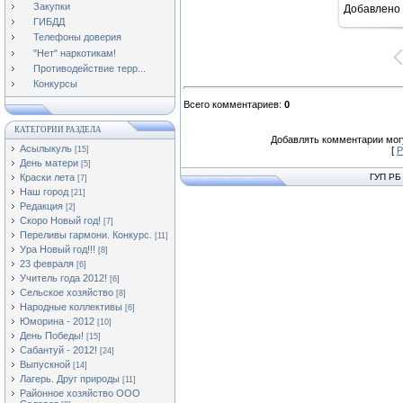
Закупки
Добавлено
16
ГИБДД
Телефоны доверия
"Нет" наркотикам!
Противодействие терр...
Конкурсы
Всего комментариев
:
0
КАТЕГОРИИ РАЗДЕЛА
Добавлять комментарии могу
Асылыкуль
[15]
[
Р
День матери
[5]
Краски лета
ГУП РБ
[7]
Наш город
[21]
Редакция
[2]
Скоро Новый год!
[7]
Переливы гармони. Конкурс.
[11]
Ура Новый год!!!
[8]
23 февраля
[6]
Учитель года 2012!
[6]
Сельское хозяйство
[8]
Народные коллективы
[6]
Юморина - 2012
[10]
День Победы!
[15]
Сабантуй - 2012!
[24]
Выпускной
[14]
Лагерь. Друг природы
[11]
Районное хозяйство ООО