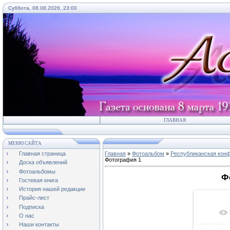
Суббота, 08.08.2026, 23:00
ГЛАВНАЯ
МЕНЮ САЙТА
Главная страница
Главная
»
Фотоальбом
»
Республиканская конф
Фотография 1
Доска объявлений
Фотоальбомы
Ф
Гостевая книга
История нашей редакции
Прайс-лист
Подписка
О нас
Наши контакты