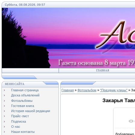
Суббота, 08.08.2026, 09:57
ГЛАВНАЯ
МЕНЮ САЙТА
Главная страница
Главная
»
Фотоальбом
»
"Праздник улицы"
» За
Доска объявлений
Закарья Тав
Фотоальбомы
Гостевая книга
История нашей редакции
Прайс-лист
Подписка
О нас
Наши контакты
Добавлено