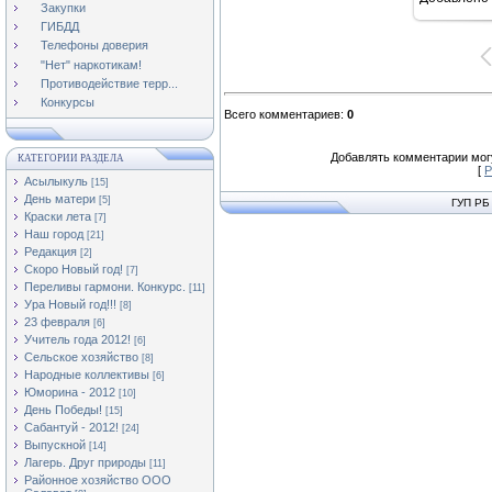
16
Закупки
ГИБДД
Телефоны доверия
"Нет" наркотикам!
Противодействие терр...
Конкурсы
Всего комментариев
:
0
Добавлять комментарии могу
КАТЕГОРИИ РАЗДЕЛА
[
Р
Асылыкуль
[15]
День матери
[5]
ГУП РБ
Краски лета
[7]
Наш город
[21]
Редакция
[2]
Скоро Новый год!
[7]
Переливы гармони. Конкурс.
[11]
Ура Новый год!!!
[8]
23 февраля
[6]
Учитель года 2012!
[6]
Сельское хозяйство
[8]
Народные коллективы
[6]
Юморина - 2012
[10]
День Победы!
[15]
Сабантуй - 2012!
[24]
Выпускной
[14]
Лагерь. Друг природы
[11]
Районное хозяйство ООО