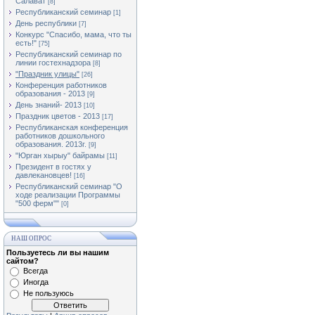
Салават
[8]
Республиканский семинар
[1]
День республики
[7]
Конкурс "Спасибо, мама, что ты
есть!"
[75]
Республиканский семинар по
линии гостехнадзора
[8]
"Праздник улицы"
[26]
Конференция работников
образования - 2013
[9]
День знаний- 2013
[10]
Праздник цветов - 2013
[17]
Республиканская конференция
работников дошкольного
образования. 2013г.
[9]
"Юрган хырыу" байрамы
[11]
Президент в гостях у
давлекановцев!
[16]
Республиканский семинар "О
ходе реализации Программы
"500 ферм""
[0]
НАШ ОПРОС
Пользуетесь ли вы нашим
сайтом?
Всегда
Иногда
Не пользуюсь