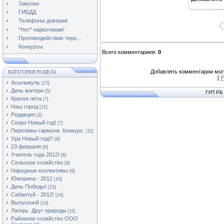
16
Закупки
ГИБДД
Телефоны доверия
"Нет" наркотикам!
Противодействие терр...
Конкурсы
Всего комментариев
:
0
Добавлять комментарии могу
КАТЕГОРИИ РАЗДЕЛА
[
Р
Асылыкуль
[15]
День матери
[5]
ГУП РБ
Краски лета
[7]
Наш город
[21]
Редакция
[2]
Скоро Новый год!
[7]
Переливы гармони. Конкурс.
[11]
Ура Новый год!!!
[8]
23 февраля
[6]
Учитель года 2012!
[6]
Сельское хозяйство
[8]
Народные коллективы
[6]
Юморина - 2012
[10]
День Победы!
[15]
Сабантуй - 2012!
[24]
Выпускной
[14]
Лагерь. Друг природы
[11]
Районное хозяйство ООО