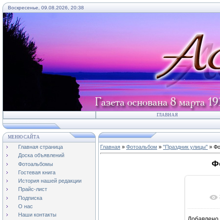
Воскресенье, 09.08.2026, 20:38
ГЛАВНАЯ
МЕНЮ САЙТА
Главная страница
Главная
»
Фотоальбом
»
"Праздник улицы"
» Фо
Доска объявлений
Ф
Фотоальбомы
Гостевая книга
История нашей редакции
Прайс-лист
Подписка
О нас
Наши контакты
Добавлено