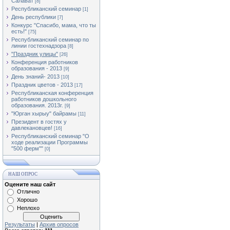
Салават
[8]
Республиканский семинар
[1]
День республики
[7]
Конкурс "Спасибо, мама, что ты
есть!"
[75]
Республиканский семинар по
линии гостехнадзора
[8]
"Праздник улицы"
[26]
Конференция работников
образования - 2013
[9]
День знаний- 2013
[10]
Праздник цветов - 2013
[17]
Республиканская конференция
работников дошкольного
образования. 2013г.
[9]
"Юрган хырыу" байрамы
[11]
Президент в гостях у
давлекановцев!
[16]
Республиканский семинар "О
ходе реализации Программы
"500 ферм""
[0]
НАШ ОПРОС
Оцените наш сайт
Отлично
Хорошо
Неплохо
Результаты
|
Архив опросов