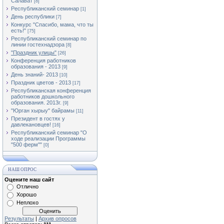
Салават
[8]
Республиканский семинар
[1]
День республики
[7]
Конкурс "Спасибо, мама, что ты
есть!"
[75]
Республиканский семинар по
линии гостехнадзора
[8]
"Праздник улицы"
[26]
Конференция работников
образования - 2013
[9]
День знаний- 2013
[10]
Праздник цветов - 2013
[17]
Республиканская конференция
работников дошкольного
образования. 2013г.
[9]
"Юрган хырыу" байрамы
[11]
Президент в гостях у
давлекановцев!
[16]
Республиканский семинар "О
ходе реализации Программы
"500 ферм""
[0]
НАШ ОПРОС
Оцените наш сайт
Отлично
Хорошо
Неплохо
Результаты
|
Архив опросов