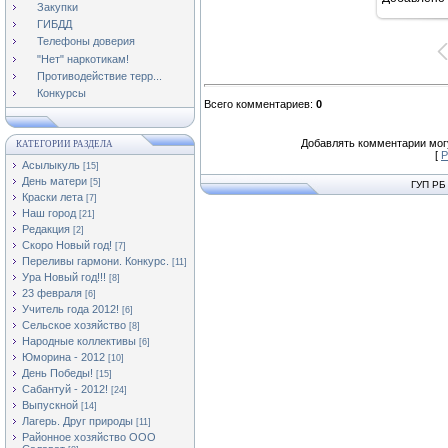
16
Закупки
ГИБДД
Телефоны доверия
"Нет" наркотикам!
Противодействие терр...
Конкурсы
Всего комментариев
:
0
Добавлять комментарии могу
КАТЕГОРИИ РАЗДЕЛА
[
Р
Асылыкуль
[15]
День матери
[5]
ГУП РБ
Краски лета
[7]
Наш город
[21]
Редакция
[2]
Скоро Новый год!
[7]
Переливы гармони. Конкурс.
[11]
Ура Новый год!!!
[8]
23 февраля
[6]
Учитель года 2012!
[6]
Сельское хозяйство
[8]
Народные коллективы
[6]
Юморина - 2012
[10]
День Победы!
[15]
Сабантуй - 2012!
[24]
Выпускной
[14]
Лагерь. Друг природы
[11]
Районное хозяйство ООО