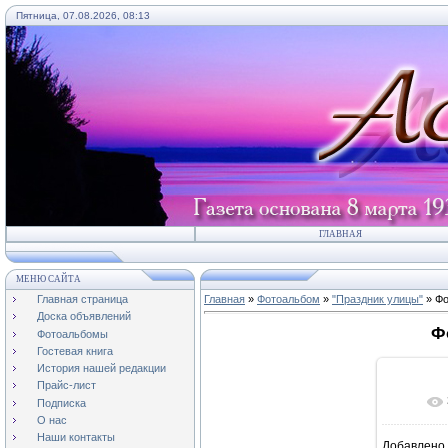
Пятница, 07.08.2026, 08:13
ГЛАВНАЯ
МЕНЮ САЙТА
Главная страница
Главная
»
Фотоальбом
»
"Праздник улицы"
» Фо
Доска объявлений
Ф
Фотоальбомы
Гостевая книга
История нашей редакции
Прайс-лист
Подписка
О нас
Наши контакты
Добавлено