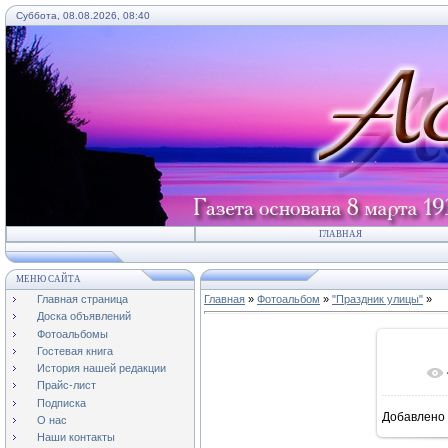
Суббота, 08.08.2026, 08:40
ГЛАВНАЯ
МЕНЮ САЙТА
Главная страница
Главная
»
Фотоальбом
»
"Праздник улицы"
»
Доска объявлений
Фотоальбомы
Гостевая книга
История нашей редакции
Прайс-лист
Подписка
Добавлено
О нас
16
Наши контакты