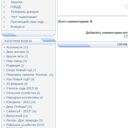
Закупки
ГИБДД
Телефоны доверия
"Нет" наркотикам!
Всего комментариев
:
0
Противодействие терр...
Конкурсы
Добавлять комментарии могу
[
Р
КАТЕГОРИИ РАЗДЕЛА
ГУП РБ
Асылыкуль
[15]
День матери
[5]
Краски лета
[7]
Наш город
[21]
Редакция
[2]
Скоро Новый год!
[7]
Переливы гармони. Конкурс.
[11]
Ура Новый год!!!
[8]
23 февраля
[6]
Учитель года 2012!
[6]
Сельское хозяйство
[8]
Народные коллективы
[6]
Юморина - 2012
[10]
День Победы!
[15]
Сабантуй - 2012!
[24]
Выпускной
[14]
Лагерь. Друг природы
[11]
Районное хозяйство ООО