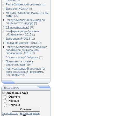
Салават
[8]
Республиканский семинар
[1]
День республики
[7]
Конкурс "Спасибо, мама, что ты
есть!"
[75]
Республиканский семинар по
линии гостехнадзора
[8]
"Праздник улицы"
[26]
Конференция работников
образования - 2013
[9]
День знаний- 2013
[10]
Праздник цветов - 2013
[17]
Республиканская конференция
работников дошкольного
образования. 2013г.
[9]
"Юрган хырыу" байрамы
[11]
Президент в гостях у
давлекановцев!
[16]
Республиканский семинар "О
ходе реализации Программы
"500 ферм""
[0]
НАШ ОПРОС
Оцените наш сайт
Отлично
Хорошо
Неплохо
Результаты
|
Архив опросов