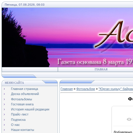
Пятница, 07.08.2026, 08:03
ГЛАВНАЯ
МЕНЮ САЙТА
Главная страница
Главная
»
Фотоальбом
»
"Юрган хырыу" байра
Доска объявлений
Ф
Фотоальбомы
Гостевая книга
История нашей редакции
Прайс-лист
Подписка
О нас
Наши контакты
Добавлено