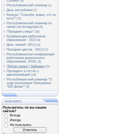
Салават
[8]
Республиканский семинар
[1]
День республики
[7]
Конкурс "Спасибо, мама, что ты
есть!"
[75]
Республиканский семинар по
линии гостехнадзора
[8]
"Праздник улицы"
[26]
Конференция работников
образования - 2013
[9]
День знаний- 2013
[10]
Праздник цветов - 2013
[17]
Республиканская конференция
работников дошкольного
образования. 2013г.
[9]
"Юрган хырыу" байрамы
[11]
Президент в гостях у
давлекановцев!
[16]
Республиканский семинар "О
ходе реализации Программы
"500 ферм""
[0]
НАШ ОПРОС
Пользуетесь ли вы нашим
сайтом?
Всегда
Иногда
Не пользуюсь