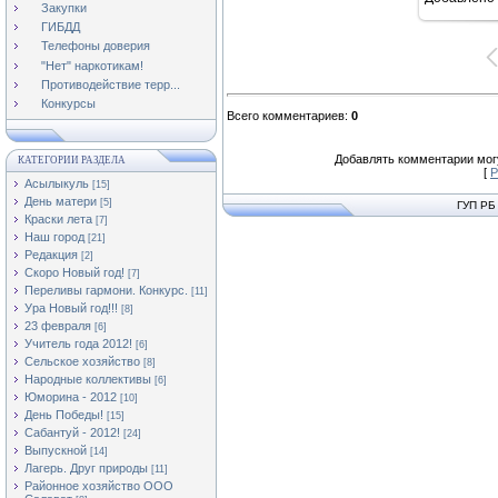
16
Закупки
ГИБДД
Телефоны доверия
"Нет" наркотикам!
Противодействие терр...
Конкурсы
Всего комментариев
:
0
Добавлять комментарии могу
КАТЕГОРИИ РАЗДЕЛА
[
Р
Асылыкуль
[15]
День матери
[5]
ГУП РБ
Краски лета
[7]
Наш город
[21]
Редакция
[2]
Скоро Новый год!
[7]
Переливы гармони. Конкурс.
[11]
Ура Новый год!!!
[8]
23 февраля
[6]
Учитель года 2012!
[6]
Сельское хозяйство
[8]
Народные коллективы
[6]
Юморина - 2012
[10]
День Победы!
[15]
Сабантуй - 2012!
[24]
Выпускной
[14]
Лагерь. Друг природы
[11]
Районное хозяйство ООО