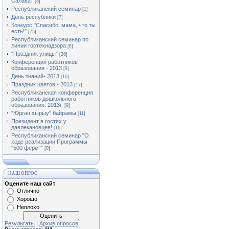
Салават
[8]
Республиканский семинар
[1]
День республики
[7]
Конкурс "Спасибо, мама, что ты
есть!"
[75]
Республиканский семинар по
линии гостехнадзора
[8]
"Праздник улицы"
[26]
Конференция работников
образования - 2013
[9]
День знаний- 2013
[10]
Праздник цветов - 2013
[17]
Республиканская конференция
работников дошкольного
образования. 2013г.
[9]
"Юрган хырыу" байрамы
[11]
Президент в гостях у
давлекановцев!
[16]
Республиканский семинар "О
ходе реализации Программы
"500 ферм""
[0]
НАШ ОПРОС
Оцените наш сайт
Отлично
Хорошо
Неплохо
Результаты
|
Архив опросов