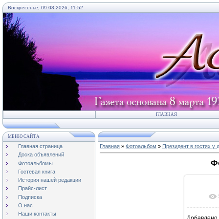
Воскресенье, 09.08.2026, 11:52
ГЛАВНАЯ
МЕНЮ САЙТА
Главная страница
Главная
»
Фотоальбом
»
Президент в гостях у 
Доска объявлений
Ф
Фотоальбомы
Гостевая книга
История нашей редакции
Прайс-лист
Подписка
О нас
Наши контакты
Добавлено