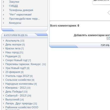
16
Закупки
ГИБДД
Телефоны доверия
"Нет" наркотикам!
Противодействие терр...
Конкурсы
Всего комментариев
:
0
Добавлять комментарии могу
КАТЕГОРИИ РАЗДЕЛА
[
Р
Асылыкуль
[15]
День матери
[5]
ГУП РБ
Краски лета
[7]
Наш город
[21]
Редакция
[2]
Скоро Новый год!
[7]
Переливы гармони. Конкурс.
[11]
Ура Новый год!!!
[8]
23 февраля
[6]
Учитель года 2012!
[6]
Сельское хозяйство
[8]
Народные коллективы
[6]
Юморина - 2012
[10]
День Победы!
[15]
Сабантуй - 2012!
[24]
Выпускной
[14]
Лагерь. Друг природы
[11]
Районное хозяйство ООО