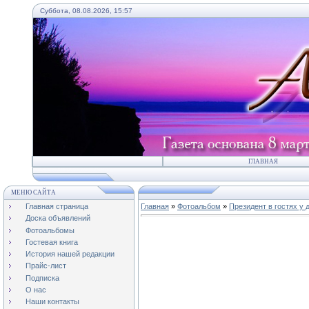
Суббота, 08.08.2026, 15:57
ГЛАВНАЯ
МЕНЮ САЙТА
Главная страница
Главная
»
Фотоальбом
»
Президент в гостях у 
Доска объявлений
Фотоальбомы
Гостевая книга
История нашей редакции
Прайс-лист
Подписка
О нас
Наши контакты