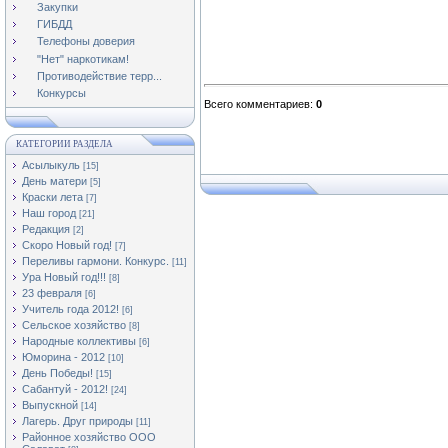
Закупки
ГИБДД
Телефоны доверия
"Нет" наркотикам!
Противодействие терр...
Конкурсы
Всего комментариев
:
0
КАТЕГОРИИ РАЗДЕЛА
Асылыкуль
[15]
День матери
[5]
Краски лета
[7]
Наш город
[21]
Редакция
[2]
Скоро Новый год!
[7]
Переливы гармони. Конкурс.
[11]
Ура Новый год!!!
[8]
23 февраля
[6]
Учитель года 2012!
[6]
Сельское хозяйство
[8]
Народные коллективы
[6]
Юморина - 2012
[10]
День Победы!
[15]
Сабантуй - 2012!
[24]
Выпускной
[14]
Лагерь. Друг природы
[11]
Районное хозяйство ООО