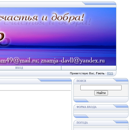
ВХОД
Приветствую Вас
,
Гость
·
RSS
ПОИСК
ФОРМА ВХОДА
ПОГОДА