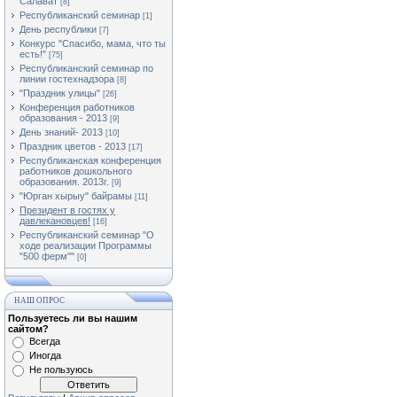
Салават
[8]
Республиканский семинар
[1]
День республики
[7]
Конкурс "Спасибо, мама, что ты
есть!"
[75]
Республиканский семинар по
линии гостехнадзора
[8]
"Праздник улицы"
[26]
Конференция работников
образования - 2013
[9]
День знаний- 2013
[10]
Праздник цветов - 2013
[17]
Республиканская конференция
работников дошкольного
образования. 2013г.
[9]
"Юрган хырыу" байрамы
[11]
Президент в гостях у
давлекановцев!
[16]
Республиканский семинар "О
ходе реализации Программы
"500 ферм""
[0]
НАШ ОПРОС
Пользуетесь ли вы нашим
сайтом?
Всегда
Иногда
Не пользуюсь