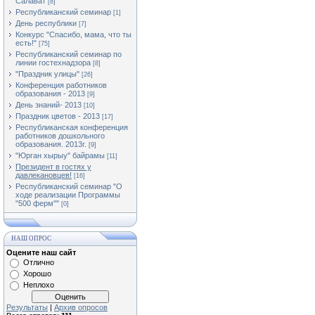
Салават
[8]
Республиканский семинар
[1]
День республики
[7]
Конкурс "Спасибо, мама, что ты
есть!"
[75]
Республиканский семинар по
линии гостехнадзора
[8]
"Праздник улицы"
[26]
Конференция работников
образования - 2013
[9]
День знаний- 2013
[10]
Праздник цветов - 2013
[17]
Республиканская конференция
работников дошкольного
образования. 2013г.
[9]
"Юрган хырыу" байрамы
[11]
Президент в гостях у
давлекановцев!
[16]
Республиканский семинар "О
ходе реализации Программы
"500 ферм""
[0]
НАШ ОПРОС
Оцените наш сайт
Отлично
Хорошо
Неплохо
Результаты
|
Архив опросов