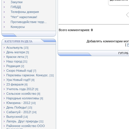
16
Закупки
ГИБДД
Телефоны доверия
"Нет" наркотикам!
Противодействие терр...
Конкурсы
Всего комментариев
:
0
Добавлять комментарии могу
КАТЕГОРИИ РАЗДЕЛА
[
Р
Асылыкуль
[15]
День матери
[5]
ГУП РБ
Краски лета
[7]
Наш город
[21]
Редакция
[2]
Скоро Новый год!
[7]
Переливы гармони. Конкурс.
[11]
Ура Новый год!!!
[8]
23 февраля
[6]
Учитель года 2012!
[6]
Сельское хозяйство
[8]
Народные коллективы
[6]
Юморина - 2012
[10]
День Победы!
[15]
Сабантуй - 2012!
[24]
Выпускной
[14]
Лагерь. Друг природы
[11]
Районное хозяйство ООО