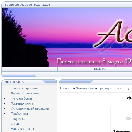
Воскресенье, 09.08.2026, 12:08
ГЛАВНАЯ
МЕНЮ САЙТА
Главная страница
Главная
»
Фотоальбом
»
Президент в гостях у 
Доска объявлений
Ф
Фотоальбомы
Гостевая книга
История нашей редакции
Прайс-лист
Подписка
О нас
Наши контакты
Добавлено