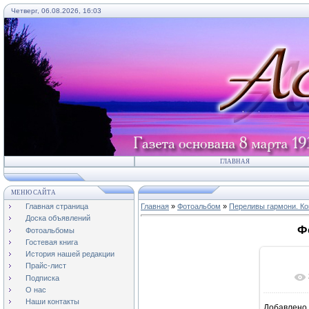
Четверг, 06.08.2026, 16:03
ГЛАВНАЯ
МЕНЮ САЙТА
Главная страница
Главная
»
Фотоальбом
»
Переливы гармони. Ко
Доска объявлений
Ф
Фотоальбомы
Гостевая книга
История нашей редакции
Прайс-лист
Подписка
О нас
Наши контакты
Добавлено