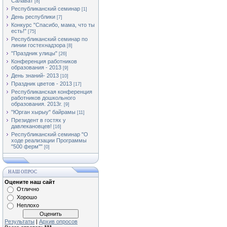
Салават
[8]
Республиканский семинар
[1]
День республики
[7]
Конкурс "Спасибо, мама, что ты
есть!"
[75]
Республиканский семинар по
линии гостехнадзора
[8]
"Праздник улицы"
[26]
Конференция работников
образования - 2013
[9]
День знаний- 2013
[10]
Праздник цветов - 2013
[17]
Республиканская конференция
работников дошкольного
образования. 2013г.
[9]
"Юрган хырыу" байрамы
[11]
Президент в гостях у
давлекановцев!
[16]
Республиканский семинар "О
ходе реализации Программы
"500 ферм""
[0]
НАШ ОПРОС
Оцените наш сайт
Отлично
Хорошо
Неплохо
Результаты
|
Архив опросов