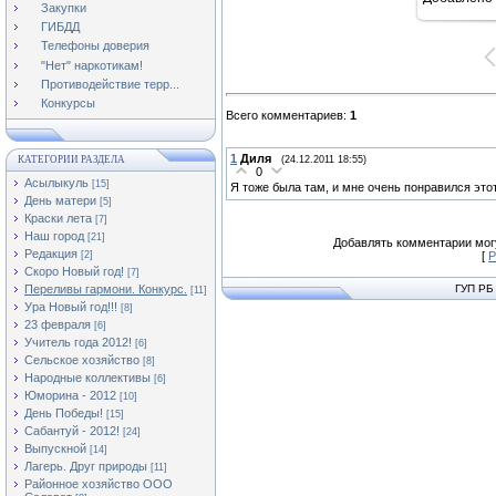
10
Закупки
ГИБДД
Телефоны доверия
"Нет" наркотикам!
Противодействие терр...
Конкурсы
Всего комментариев
:
1
1
Диля
КАТЕГОРИИ РАЗДЕЛА
(24.12.2011 18:55)
0
Асылыкуль
[15]
Я тоже была там, и мне очень понравился этот
День матери
[5]
Краски лета
[7]
Наш город
[21]
Добавлять комментарии могу
Редакция
[2]
[
Р
Скоро Новый год!
[7]
Переливы гармони. Конкурс.
ГУП РБ
[11]
Ура Новый год!!!
[8]
23 февраля
[6]
Учитель года 2012!
[6]
Сельское хозяйство
[8]
Народные коллективы
[6]
Юморина - 2012
[10]
День Победы!
[15]
Сабантуй - 2012!
[24]
Выпускной
[14]
Лагерь. Друг природы
[11]
Районное хозяйство ООО