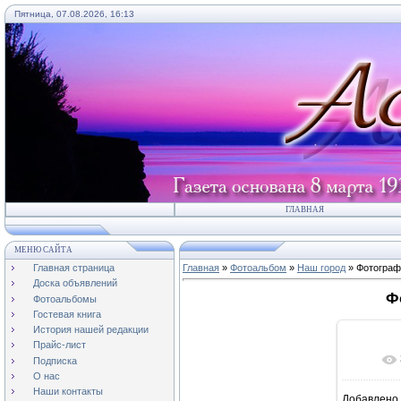
Пятница, 07.08.2026, 16:13
ГЛАВНАЯ
МЕНЮ САЙТА
Главная страница
Главная
»
Фотоальбом
»
Наш город
» Фотограф
Доска объявлений
Ф
Фотоальбомы
Гостевая книга
История нашей редакции
Прайс-лист
Подписка
О нас
Наши контакты
Добавлено