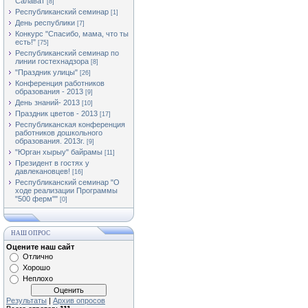
Салават
[8]
Республиканский семинар
[1]
День республики
[7]
Конкурс "Спасибо, мама, что ты
есть!"
[75]
Республиканский семинар по
линии гостехнадзора
[8]
"Праздник улицы"
[26]
Конференция работников
образования - 2013
[9]
День знаний- 2013
[10]
Праздник цветов - 2013
[17]
Республиканская конференция
работников дошкольного
образования. 2013г.
[9]
"Юрган хырыу" байрамы
[11]
Президент в гостях у
давлекановцев!
[16]
Республиканский семинар "О
ходе реализации Программы
"500 ферм""
[0]
НАШ ОПРОС
Оцените наш сайт
Отлично
Хорошо
Неплохо
Результаты
|
Архив опросов