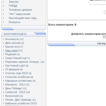
Закупки
ГИБДД
Телефоны доверия
"Нет" наркотикам!
Противодействие терр...
Конкурсы
Всего комментариев
:
0
Добавлять комментарии могу
КАТЕГОРИИ РАЗДЕЛА
[
Р
Асылыкуль
[15]
День матери
[5]
ГУП РБ
Краски лета
[7]
Наш город
[21]
Редакция
[2]
Скоро Новый год!
[7]
Переливы гармони. Конкурс.
[11]
Ура Новый год!!!
[8]
23 февраля
[6]
Учитель года 2012!
[6]
Сельское хозяйство
[8]
Народные коллективы
[6]
Юморина - 2012
[10]
День Победы!
[15]
Сабантуй - 2012!
[24]
Выпускной
[14]
Лагерь. Друг природы
[11]
Районное хозяйство ООО