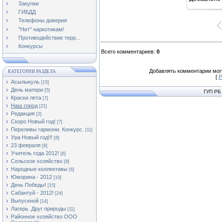
Закупки
ГИБДД
Телефоны доверия
"Нет" наркотикам!
Противодействие терр...
Конкурсы
Всего комментариев
:
0
Добавлять комментарии могу
КАТЕГОРИИ РАЗДЕЛА
[
Р
Асылыкуль
[15]
День матери
[5]
ГУП РБ
Краски лета
[7]
Наш город
[21]
Редакция
[2]
Скоро Новый год!
[7]
Переливы гармони. Конкурс.
[11]
Ура Новый год!!!
[8]
23 февраля
[6]
Учитель года 2012!
[6]
Сельское хозяйство
[8]
Народные коллективы
[6]
Юморина - 2012
[10]
День Победы!
[15]
Сабантуй - 2012!
[24]
Выпускной
[14]
Лагерь. Друг природы
[11]
Районное хозяйство ООО