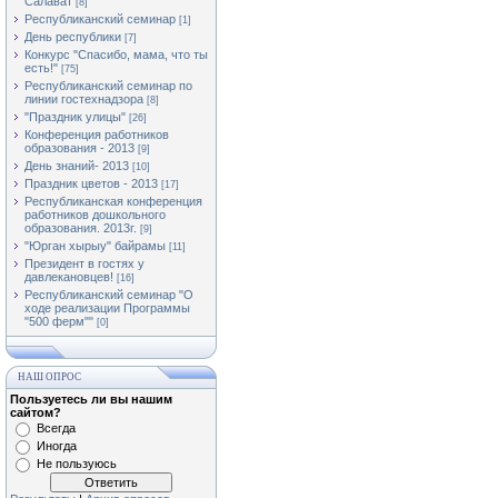
Салават
[8]
Республиканский семинар
[1]
День республики
[7]
Конкурс "Спасибо, мама, что ты
есть!"
[75]
Республиканский семинар по
линии гостехнадзора
[8]
"Праздник улицы"
[26]
Конференция работников
образования - 2013
[9]
День знаний- 2013
[10]
Праздник цветов - 2013
[17]
Республиканская конференция
работников дошкольного
образования. 2013г.
[9]
"Юрган хырыу" байрамы
[11]
Президент в гостях у
давлекановцев!
[16]
Республиканский семинар "О
ходе реализации Программы
"500 ферм""
[0]
НАШ ОПРОС
Пользуетесь ли вы нашим
сайтом?
Всегда
Иногда
Не пользуюсь