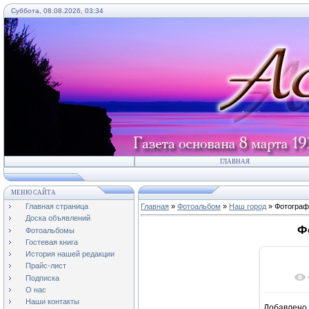
Суббота, 08.08.2026, 03:34
ГЛАВНАЯ
МЕНЮ САЙТА
Главная страница
Главная
»
Фотоальбом
»
Наш город
» Фотограф
Доска объявлений
Ф
Фотоальбомы
Гостевая книга
История нашей редакции
Прайс-лист
В ре
Подписка
О нас
Наши контакты
Добавлено