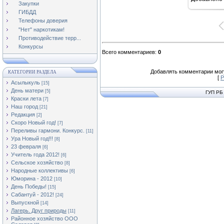
16
Закупки
ГИБДД
Телефоны доверия
"Нет" наркотикам!
Противодействие терр...
Конкурсы
Всего комментариев
:
0
Добавлять комментарии могу
КАТЕГОРИИ РАЗДЕЛА
[
Р
Асылыкуль
[15]
День матери
[5]
ГУП РБ
Краски лета
[7]
Наш город
[21]
Редакция
[2]
Скоро Новый год!
[7]
Переливы гармони. Конкурс.
[11]
Ура Новый год!!!
[8]
23 февраля
[6]
Учитель года 2012!
[6]
Сельское хозяйство
[8]
Народные коллективы
[6]
Юморина - 2012
[10]
День Победы!
[15]
Сабантуй - 2012!
[24]
Выпускной
[14]
Лагерь. Друг природы
[11]
Районное хозяйство ООО