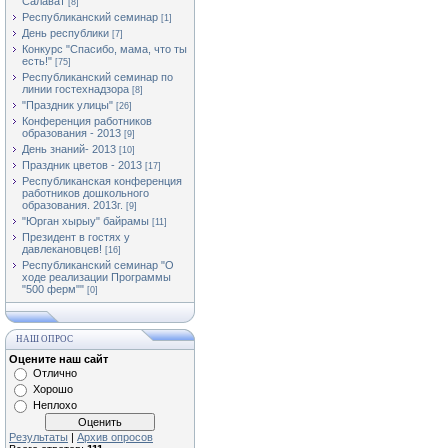
Салават
[8]
Республиканский семинар
[1]
День республики
[7]
Конкурс "Спасибо, мама, что ты
есть!"
[75]
Республиканский семинар по
линии гостехнадзора
[8]
"Праздник улицы"
[26]
Конференция работников
образования - 2013
[9]
День знаний- 2013
[10]
Праздник цветов - 2013
[17]
Республиканская конференция
работников дошкольного
образования. 2013г.
[9]
"Юрган хырыу" байрамы
[11]
Президент в гостях у
давлекановцев!
[16]
Республиканский семинар "О
ходе реализации Программы
"500 ферм""
[0]
НАШ ОПРОС
Оцените наш сайт
Отлично
Хорошо
Неплохо
Результаты
|
Архив опросов