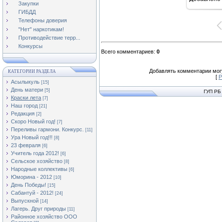
Закупки
ГИБДД
Телефоны доверия
"Нет" наркотикам!
Противодействие терр...
Конкурсы
Всего комментариев
:
0
Добавлять комментарии могу
КАТЕГОРИИ РАЗДЕЛА
[
Р
Асылыкуль
[15]
День матери
[5]
ГУП РБ
Краски лета
[7]
Наш город
[21]
Редакция
[2]
Скоро Новый год!
[7]
Переливы гармони. Конкурс.
[11]
Ура Новый год!!!
[8]
23 февраля
[6]
Учитель года 2012!
[6]
Сельское хозяйство
[8]
Народные коллективы
[6]
Юморина - 2012
[10]
День Победы!
[15]
Сабантуй - 2012!
[24]
Выпускной
[14]
Лагерь. Друг природы
[11]
Районное хозяйство ООО