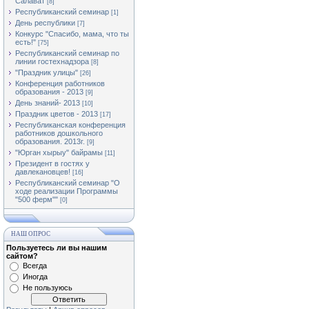
Салават
[8]
Республиканский семинар
[1]
День республики
[7]
Конкурс "Спасибо, мама, что ты
есть!"
[75]
Республиканский семинар по
линии гостехнадзора
[8]
"Праздник улицы"
[26]
Конференция работников
образования - 2013
[9]
День знаний- 2013
[10]
Праздник цветов - 2013
[17]
Республиканская конференция
работников дошкольного
образования. 2013г.
[9]
"Юрган хырыу" байрамы
[11]
Президент в гостях у
давлекановцев!
[16]
Республиканский семинар "О
ходе реализации Программы
"500 ферм""
[0]
НАШ ОПРОС
Пользуетесь ли вы нашим
сайтом?
Всегда
Иногда
Не пользуюсь