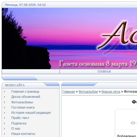
Пятница, 07.08.2026, 04:22
ГЛАВНАЯ
МЕНЮ САЙТА
Главная страница
Главная
»
Фотоальбом
»
Краски лета
» Фотогра
Доска объявлений
Ф
Фотоальбомы
Гостевая книга
История нашей редакции
Прайс-лист
Подписка
О нас
Наши контакты
Добавлено