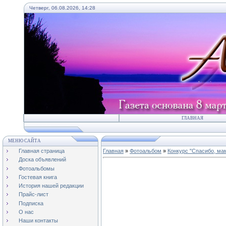
Четверг, 06.08.2026, 14:28
ГЛАВНАЯ
МЕНЮ САЙТА
Главная страница
Главная
»
Фотоальбом
»
Конкурс "Спасибо, мам
Доска объявлений
Фотоальбомы
Гостевая книга
История нашей редакции
Прайс-лист
Подписка
О нас
Наши контакты