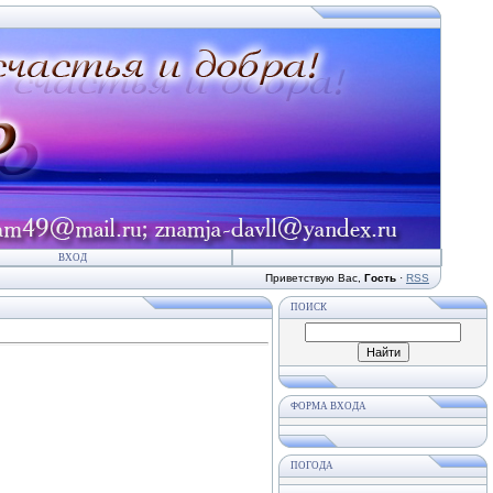
ВХОД
Приветствую Вас
,
Гость
·
RSS
ПОИСК
ФОРМА ВХОДА
ПОГОДА