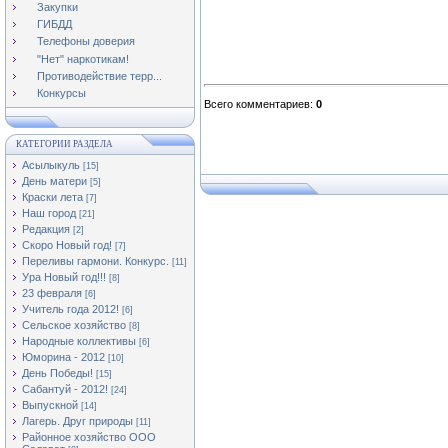
Закупки
ГИБДД
Телефоны доверия
"Нет" наркотикам!
Противодействие терр...
Конкурсы
Всего комментариев
:
0
КАТЕГОРИИ РАЗДЕЛА
Асылыкуль
[15]
День матери
[5]
Краски лета
[7]
Наш город
[21]
Редакция
[2]
Скоро Новый год!
[7]
Переливы гармони. Конкурс.
[11]
Ура Новый год!!!
[8]
23 февраля
[6]
Учитель года 2012!
[6]
Сельское хозяйство
[8]
Народные коллективы
[6]
Юморина - 2012
[10]
День Победы!
[15]
Сабантуй - 2012!
[24]
Выпускной
[14]
Лагерь. Друг природы
[11]
Районное хозяйство ООО