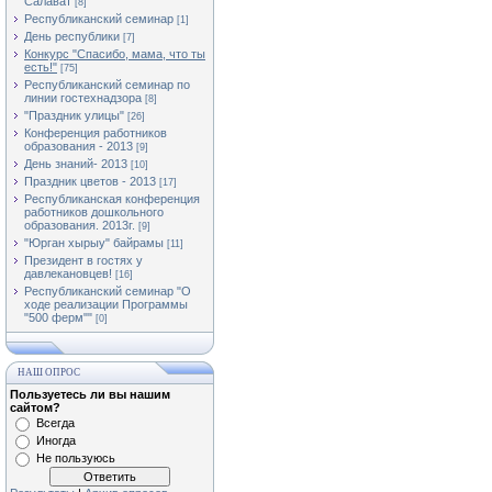
Салават
[8]
Республиканский семинар
[1]
День республики
[7]
Конкурс "Спасибо, мама, что ты
есть!"
[75]
Республиканский семинар по
линии гостехнадзора
[8]
"Праздник улицы"
[26]
Конференция работников
образования - 2013
[9]
День знаний- 2013
[10]
Праздник цветов - 2013
[17]
Республиканская конференция
работников дошкольного
образования. 2013г.
[9]
"Юрган хырыу" байрамы
[11]
Президент в гостях у
давлекановцев!
[16]
Республиканский семинар "О
ходе реализации Программы
"500 ферм""
[0]
НАШ ОПРОС
Пользуетесь ли вы нашим
сайтом?
Всегда
Иногда
Не пользуюсь