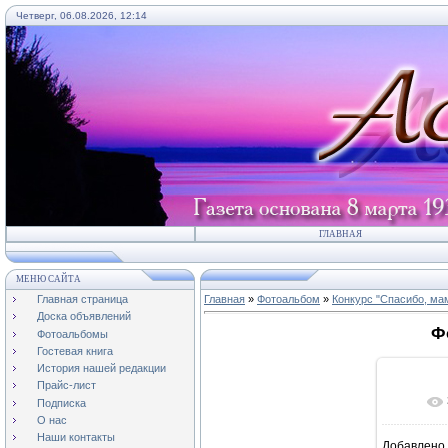
Четверг, 06.08.2026, 12:14
ГЛАВНАЯ
МЕНЮ САЙТА
Главная страница
Главная
»
Фотоальбом
»
Конкурс "Спасибо, мам
Доска объявлений
Ф
Фотоальбомы
Гостевая книга
История нашей редакции
Прайс-лист
Подписка
О нас
Наши контакты
Добавлено