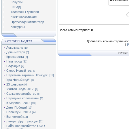
11
Закупки
ГИБДД
Телефоны доверия
"Нет" наркотикам!
Противодействие терр...
Конкурсы
Всего комментариев
:
0
Добавлять комментарии могу
КАТЕГОРИИ РАЗДЕЛА
[
Р
Асылыкуль
[15]
День матери
[5]
ГУП РБ
Краски лета
[7]
Наш город
[21]
Редакция
[2]
Скоро Новый год!
[7]
Переливы гармони. Конкурс.
[11]
Ура Новый год!!!
[8]
23 февраля
[6]
Учитель года 2012!
[6]
Сельское хозяйство
[8]
Народные коллективы
[6]
Юморина - 2012
[10]
День Победы!
[15]
Сабантуй - 2012!
[24]
Выпускной
[14]
Лагерь. Друг природы
[11]
Районное хозяйство ООО