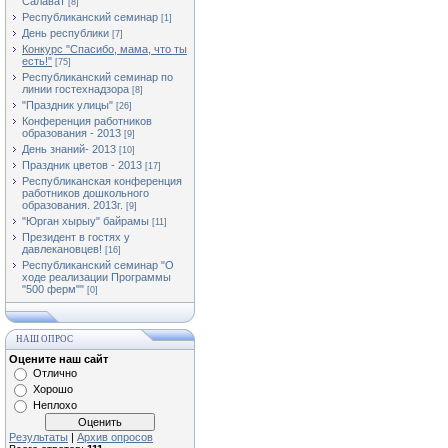
Салават
[8]
Республиканский семинар
[1]
День республики
[7]
Конкурс "Спасибо, мама, что ты
есть!"
[75]
Республиканский семинар по
линии гостехнадзора
[8]
"Праздник улицы"
[26]
Конференция работников
образования - 2013
[9]
День знаний- 2013
[10]
Праздник цветов - 2013
[17]
Республиканская конференция
работников дошкольного
образования. 2013г.
[9]
"Юрган хырыу" байрамы
[11]
Президент в гостях у
давлекановцев!
[16]
Республиканский семинар "О
ходе реализации Программы
"500 ферм""
[0]
НАШ ОПРОС
Оцените наш сайт
Отлично
Хорошо
Неплохо
Результаты
|
Архив опросов