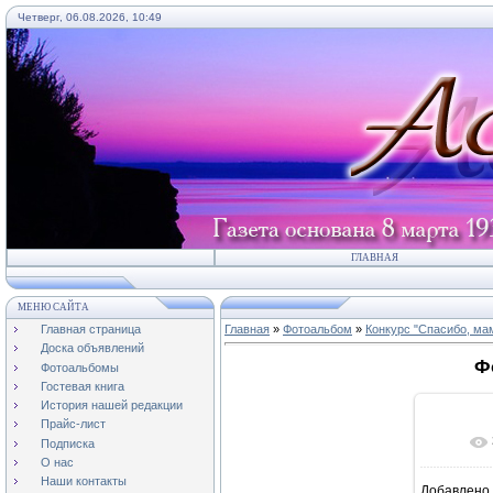
Четверг, 06.08.2026, 10:49
ГЛАВНАЯ
МЕНЮ САЙТА
Главная страница
Главная
»
Фотоальбом
»
Конкурс "Спасибо, мам
Доска объявлений
Ф
Фотоальбомы
Гостевая книга
История нашей редакции
Прайс-лист
Подписка
О нас
Наши контакты
Добавлено