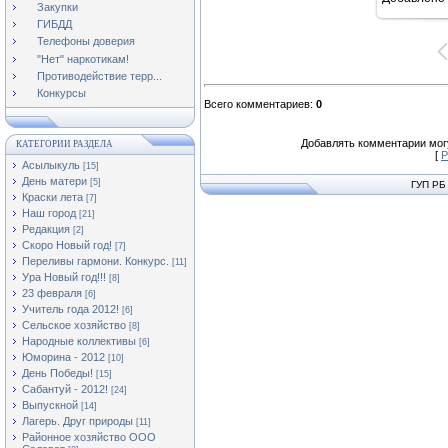
11
Закупки
ГИБДД
Телефоны доверия
"Нет" наркотикам!
Противодействие терр...
Конкурсы
Всего комментариев
:
0
Добавлять комментарии могу
КАТЕГОРИИ РАЗДЕЛА
[
Р
Асылыкуль
[15]
День матери
[5]
ГУП РБ
Краски лета
[7]
Наш город
[21]
Редакция
[2]
Скоро Новый год!
[7]
Переливы гармони. Конкурс.
[11]
Ура Новый год!!!
[8]
23 февраля
[6]
Учитель года 2012!
[6]
Сельское хозяйство
[8]
Народные коллективы
[6]
Юморина - 2012
[10]
День Победы!
[15]
Сабантуй - 2012!
[24]
Выпускной
[14]
Лагерь. Друг природы
[11]
Районное хозяйство ООО