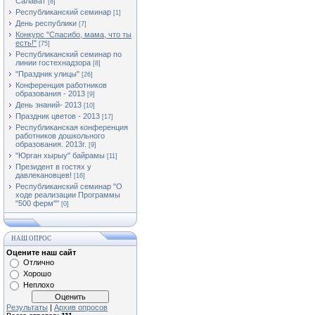
Салават
[8]
Республиканский семинар
[1]
День республики
[7]
Конкурс "Спасибо, мама, что ты
есть!"
[75]
Республиканский семинар по
линии гостехнадзора
[8]
"Праздник улицы"
[26]
Конференция работников
образования - 2013
[9]
День знаний- 2013
[10]
Праздник цветов - 2013
[17]
Республиканская конференция
работников дошкольного
образования. 2013г.
[9]
"Юрган хырыу" байрамы
[11]
Президент в гостях у
давлекановцев!
[16]
Республиканский семинар "О
ходе реализации Программы
"500 ферм""
[0]
НАШ ОПРОС
Оцените наш сайт
Отлично
Хорошо
Неплохо
Результаты
|
Архив опросов