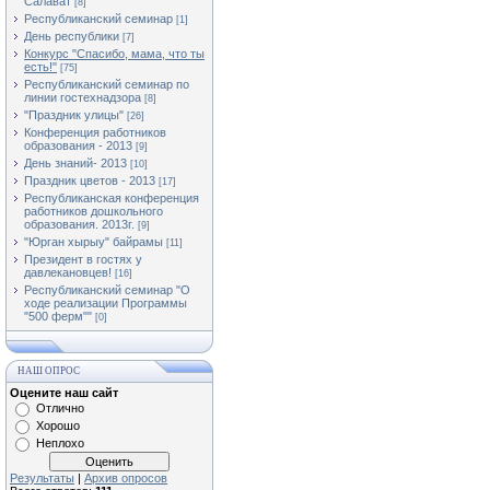
Салават
[8]
Республиканский семинар
[1]
День республики
[7]
Конкурс "Спасибо, мама, что ты
есть!"
[75]
Республиканский семинар по
линии гостехнадзора
[8]
"Праздник улицы"
[26]
Конференция работников
образования - 2013
[9]
День знаний- 2013
[10]
Праздник цветов - 2013
[17]
Республиканская конференция
работников дошкольного
образования. 2013г.
[9]
"Юрган хырыу" байрамы
[11]
Президент в гостях у
давлекановцев!
[16]
Республиканский семинар "О
ходе реализации Программы
"500 ферм""
[0]
НАШ ОПРОС
Оцените наш сайт
Отлично
Хорошо
Неплохо
Результаты
|
Архив опросов