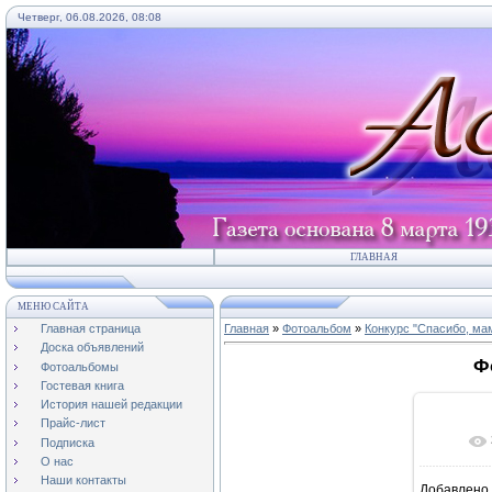
Четверг, 06.08.2026, 08:08
ГЛАВНАЯ
МЕНЮ САЙТА
Главная страница
Главная
»
Фотоальбом
»
Конкурс "Спасибо, мам
Доска объявлений
Ф
Фотоальбомы
Гостевая книга
История нашей редакции
Прайс-лист
Подписка
О нас
Наши контакты
Добавлено