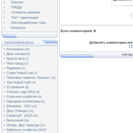
11
Закупки
ГИБДД
Телефоны доверия
"Нет" наркотикам!
Противодействие терр...
Конкурсы
Всего комментариев
:
0
Добавлять комментарии могу
КАТЕГОРИИ РАЗДЕЛА
[
Р
Асылыкуль
[15]
День матери
[5]
ГУП РБ
Краски лета
[7]
Наш город
[21]
Редакция
[2]
Скоро Новый год!
[7]
Переливы гармони. Конкурс.
[11]
Ура Новый год!!!
[8]
23 февраля
[6]
Учитель года 2012!
[6]
Сельское хозяйство
[8]
Народные коллективы
[6]
Юморина - 2012
[10]
День Победы!
[15]
Сабантуй - 2012!
[24]
Выпускной
[14]
Лагерь. Друг природы
[11]
Районное хозяйство ООО