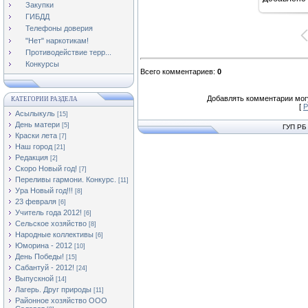
11
Закупки
ГИБДД
Телефоны доверия
"Нет" наркотикам!
Противодействие терр...
Конкурсы
Всего комментариев
:
0
Добавлять комментарии могу
КАТЕГОРИИ РАЗДЕЛА
[
Р
Асылыкуль
[15]
День матери
[5]
ГУП РБ
Краски лета
[7]
Наш город
[21]
Редакция
[2]
Скоро Новый год!
[7]
Переливы гармони. Конкурс.
[11]
Ура Новый год!!!
[8]
23 февраля
[6]
Учитель года 2012!
[6]
Сельское хозяйство
[8]
Народные коллективы
[6]
Юморина - 2012
[10]
День Победы!
[15]
Сабантуй - 2012!
[24]
Выпускной
[14]
Лагерь. Друг природы
[11]
Районное хозяйство ООО