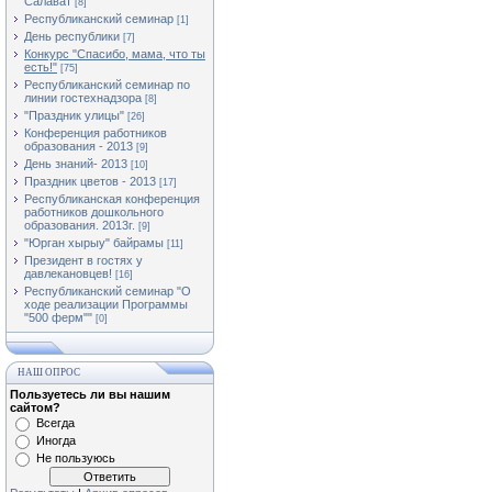
Салават
[8]
Республиканский семинар
[1]
День республики
[7]
Конкурс "Спасибо, мама, что ты
есть!"
[75]
Республиканский семинар по
линии гостехнадзора
[8]
"Праздник улицы"
[26]
Конференция работников
образования - 2013
[9]
День знаний- 2013
[10]
Праздник цветов - 2013
[17]
Республиканская конференция
работников дошкольного
образования. 2013г.
[9]
"Юрган хырыу" байрамы
[11]
Президент в гостях у
давлекановцев!
[16]
Республиканский семинар "О
ходе реализации Программы
"500 ферм""
[0]
НАШ ОПРОС
Пользуетесь ли вы нашим
сайтом?
Всегда
Иногда
Не пользуюсь