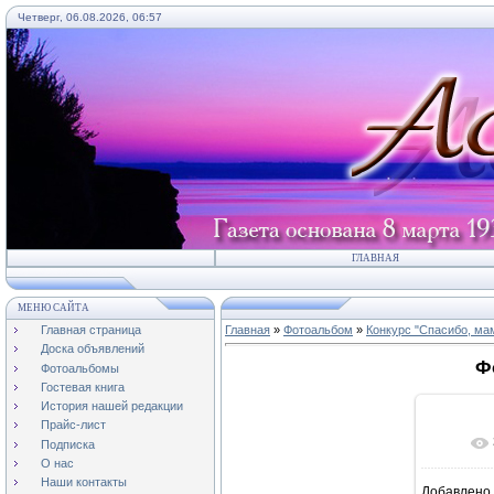
Четверг, 06.08.2026, 06:57
ГЛАВНАЯ
МЕНЮ САЙТА
Главная страница
Главная
»
Фотоальбом
»
Конкурс "Спасибо, мам
Доска объявлений
Ф
Фотоальбомы
Гостевая книга
История нашей редакции
Прайс-лист
Подписка
О нас
Наши контакты
Добавлено