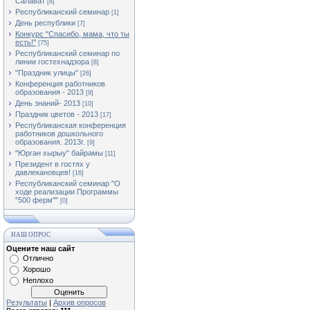
Салават
[8]
Республиканский семинар
[1]
День республики
[7]
Конкурс "Спасибо, мама, что ты
есть!"
[75]
Республиканский семинар по
линии гостехнадзора
[8]
"Праздник улицы"
[26]
Конференция работников
образования - 2013
[9]
День знаний- 2013
[10]
Праздник цветов - 2013
[17]
Республиканская конференция
работников дошкольного
образования. 2013г.
[9]
"Юрган хырыу" байрамы
[11]
Президент в гостях у
давлекановцев!
[16]
Республиканский семинар "О
ходе реализации Программы
"500 ферм""
[0]
НАШ ОПРОС
Оцените наш сайт
Отлично
Хорошо
Неплохо
Результаты
|
Архив опросов