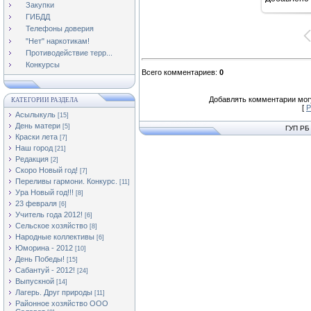
11
Закупки
ГИБДД
Телефоны доверия
"Нет" наркотикам!
Противодействие терр...
Конкурсы
Всего комментариев
:
0
Добавлять комментарии могу
КАТЕГОРИИ РАЗДЕЛА
[
Р
Асылыкуль
[15]
День матери
[5]
ГУП РБ
Краски лета
[7]
Наш город
[21]
Редакция
[2]
Скоро Новый год!
[7]
Переливы гармони. Конкурс.
[11]
Ура Новый год!!!
[8]
23 февраля
[6]
Учитель года 2012!
[6]
Сельское хозяйство
[8]
Народные коллективы
[6]
Юморина - 2012
[10]
День Победы!
[15]
Сабантуй - 2012!
[24]
Выпускной
[14]
Лагерь. Друг природы
[11]
Районное хозяйство ООО