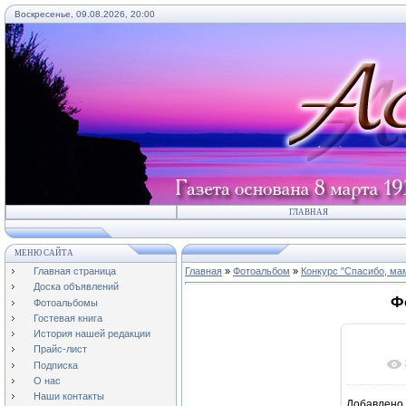
Воскресенье, 09.08.2026, 20:00
ГЛАВНАЯ
МЕНЮ САЙТА
Главная страница
Главная
»
Фотоальбом
»
Конкурс "Спасибо, мам
Доска объявлений
Ф
Фотоальбомы
Гостевая книга
История нашей редакции
Прайс-лист
Подписка
О нас
Наши контакты
Добавлено