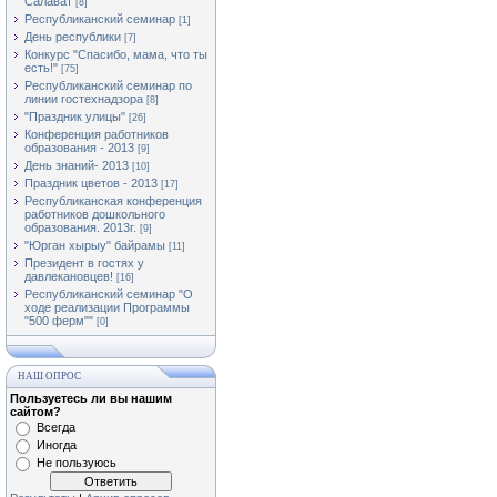
Салават
[8]
Республиканский семинар
[1]
День республики
[7]
Конкурс "Спасибо, мама, что ты
есть!"
[75]
Республиканский семинар по
линии гостехнадзора
[8]
"Праздник улицы"
[26]
Конференция работников
образования - 2013
[9]
День знаний- 2013
[10]
Праздник цветов - 2013
[17]
Республиканская конференция
работников дошкольного
образования. 2013г.
[9]
"Юрган хырыу" байрамы
[11]
Президент в гостях у
давлекановцев!
[16]
Республиканский семинар "О
ходе реализации Программы
"500 ферм""
[0]
НАШ ОПРОС
Пользуетесь ли вы нашим
сайтом?
Всегда
Иногда
Не пользуюсь