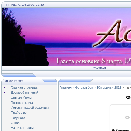
Пятница, 07.08.2026, 12:35
ГЛАВНАЯ
МЕНЮ САЙТА
Главная страница
Главная
»
Фотоальбом
»
Юморина - 2012
» Фот
Доска объявлений
Ф
Фотоальбомы
Гостевая книга
История нашей редакции
Прайс-лист
Подписка
О нас
Наши контакты
Добавлено