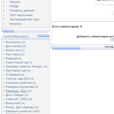
10
Закупки
ГИБДД
Телефоны доверия
"Нет" наркотикам!
Противодействие терр...
Конкурсы
Всего комментариев
:
0
Добавлять комментарии могу
КАТЕГОРИИ РАЗДЕЛА
[
Р
Асылыкуль
[15]
День матери
[5]
ГУП РБ
Краски лета
[7]
Наш город
[21]
Редакция
[2]
Скоро Новый год!
[7]
Переливы гармони. Конкурс.
[11]
Ура Новый год!!!
[8]
23 февраля
[6]
Учитель года 2012!
[6]
Сельское хозяйство
[8]
Народные коллективы
[6]
Юморина - 2012
[10]
День Победы!
[15]
Сабантуй - 2012!
[24]
Выпускной
[14]
Лагерь. Друг природы
[11]
Районное хозяйство ООО