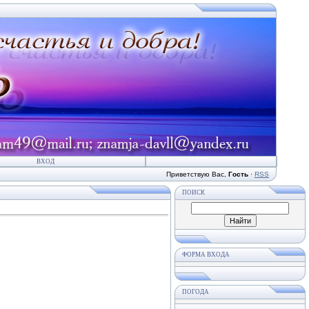
ВХОД
Приветствую Вас
,
Гость
·
RSS
ПОИСК
ФОРМА ВХОДА
ПОГОДА