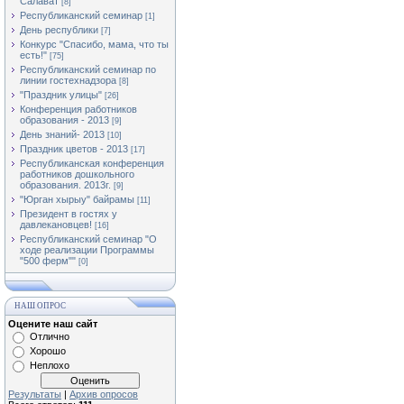
Салават
[8]
Республиканский семинар
[1]
День республики
[7]
Конкурс "Спасибо, мама, что ты
есть!"
[75]
Республиканский семинар по
линии гостехнадзора
[8]
"Праздник улицы"
[26]
Конференция работников
образования - 2013
[9]
День знаний- 2013
[10]
Праздник цветов - 2013
[17]
Республиканская конференция
работников дошкольного
образования. 2013г.
[9]
"Юрган хырыу" байрамы
[11]
Президент в гостях у
давлекановцев!
[16]
Республиканский семинар "О
ходе реализации Программы
"500 ферм""
[0]
НАШ ОПРОС
Оцените наш сайт
Отлично
Хорошо
Неплохо
Результаты
|
Архив опросов