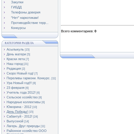
Закупки
ГИБДД
Телефоны доверия
"Нет" наркотикам!
Противодействие терр...
Конкурсы
Всего комментариев
:
0
КАТЕГОРИИ РАЗДЕЛА
Асылыкуль
[15]
День матери
[5]
Краски лета
[7]
Наш город
[21]
Редакция
[2]
Скоро Новый год!
[7]
Переливы гармони. Конкурс.
[11]
Ура Новый год!!!
[8]
23 февраля
[6]
Учитель года 2012!
[6]
Сельское хозяйство
[8]
Народные коллективы
[6]
Юморина - 2012
[10]
День Победы!
[15]
Сабантуй - 2012!
[24]
Выпускной
[14]
Лагерь. Друг природы
[11]
Районное хозяйство ООО