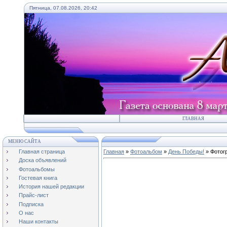
Пятница, 07.08.2026, 20:42
ГЛАВНАЯ
МЕНЮ САЙТА
Главная страница
Главная
»
Фотоальбом
»
День Победы!
» Фотог
Доска объявлений
Фотоальбомы
Гостевая книга
История нашей редакции
Прайс-лист
Подписка
О нас
Наши контакты