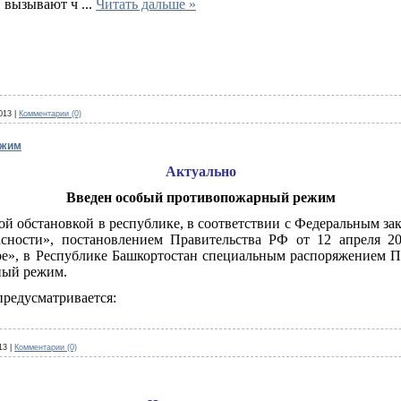
, вызывают ч
...
Читать дальше »
013
|
Комментарии (0)
ежим
Актуально
Введен особый противопожарный режим
ой обстановкой в республике, в соответствии с Федеральным за
сности», постановлением Правительства РФ от 12 апреля 
е», в Республике Башкортостан специальным распоряжением Пр
ный режим.
предусматривается:
13
|
Комментарии (0)