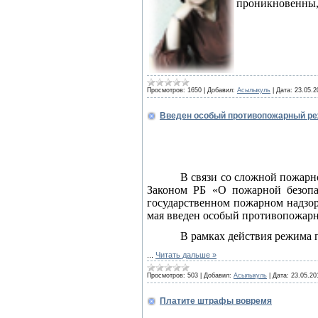
проникновенны
Просмотров:
1650
|
Добавил:
Асылыкуль
|
Дата:
23.05.2
Введен особый противопожарный р
В связи со сложной пожарн
Законом РБ «О пожарной безопа
государственном пожарном надзор
мая введен особый противопожар
В рамках действия режима 
...
Читать дальше »
Просмотров:
503
|
Добавил:
Асылыкуль
|
Дата:
23.05.20
Платите штрафы вовремя