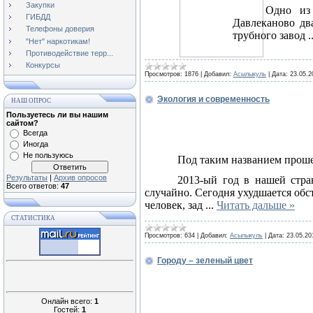
Закупки
Одно из
ГИБДД
Давлеканово два
Телефоны доверия
трубного завод
.
"Нет" наркотикам!
Противодействие терр...
Конкурсы
Просмотров:
1876
|
Добавил:
Асылыкуль
|
Дата:
23.05.2
Экология и современность
НАШ ОПРОС
Пользуетесь ли вы нашим
сайтом?
Всегда
Иногда
Не пользуюсь
Под таким названием проше
Результаты
|
Архив опросов
2013-ый год в нашей стр
Всего ответов:
47
случайно. Сегодня ухудшается обс
человек, зад
...
Читать дальше »
СТАТИСТИКА
Просмотров:
634
|
Добавил:
Асылыкуль
|
Дата:
23.05.20
Городу – зеленый цвет
Онлайн всего:
1
Гостей:
1