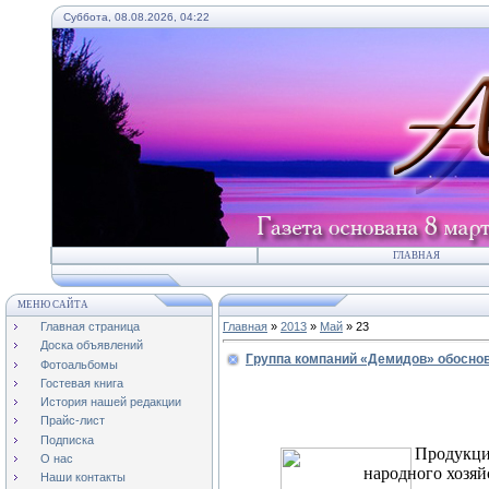
Суббота, 08.08.2026, 04:22
ГЛАВНАЯ
МЕНЮ САЙТА
Главная страница
Главная
»
2013
»
Май
»
23
Доска объявлений
Группа компаний «Демидов» обосно
Фотоальбомы
Гостевая книга
История нашей редакции
Прайс-лист
Подписка
Продукци
О нас
народного хозяй
Наши контакты