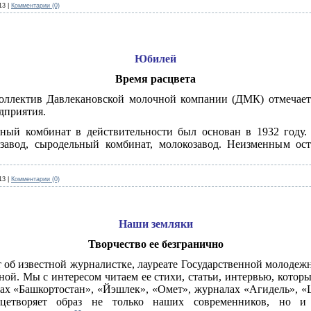
13
|
Комментарии (0)
Юбилей
Время расцвета
коллектив Давлекановской молочной компании (ДМК) отмечает
дприятия.
ный комбинат в действительности был основан в 1932 году.
озавод, сыродельный комбинат, молокозавод. Неизменным ос
13
|
Комментарии (0)
Наши земляки
Творчество ее безгранично
т об известной журналистке, лауреате Государственной молодеж
ой. Мы с интересом читаем ее стихи, статьи, интервью, котор
тах «Башкортостан», «Йэшлек», «Омет», журналах «Агидель», «
ицетворяет образ не только наших современников, но и