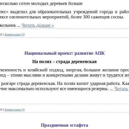
несколько сотен молодых деревьев больше
ес» выделил для образовательных учреждений города и рай
ексе озеленительных мероприятий, более 300 саженцев сосны.
школьник
...
Читать дальше »
13
|
Комментарии (0)
Национальный проект: развитие АПК
На полях – страда деревенская
емленность и хозяйский подход, энергия, большое желание пре
лед – этими мыслями и конкретными делами живут и трудятся 
разгаре страда деревенская. На полях кипит ударная работа. 
очие максимально используют все имеющиеся резервы.
...
Читать
13
|
Комментарии (0)
Праздничная эстафета