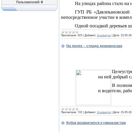
Пользователей:
0
На улицах района стало на 
ГУП РБ «Давлекановский л
непосредственное участие в компл
Одной посадкой деревьев 
Просмотров:
623
|
Добавил:
Асылыкуль
|
Дата:
23.05.20
На полях – страда деревенская
Целеустр
на ней добрый с
В полном 
и водители, раб
Просмотров:
722
|
Добавил:
Асылыкуль
|
Дата:
23.05.20
Кубок возвратился к гимназистам