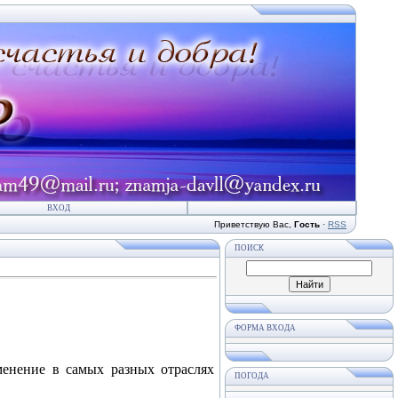
ВХОД
Приветствую Вас
,
Гость
·
RSS
ПОИСК
ФОРМА ВХОДА
енение в самых разных отраслях
ПОГОДА