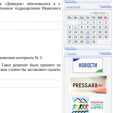
м «Демидов» обосновалось в г.
бленное подразделение Рязанского
КАЛЕНДАРЬ
«
Май 2013
»
Пн
Вт
Ср
Чт
Пт
Сб
Вс
1
2
3
4
5
6
7
8
9
10
11
12
13
14
15
16
17
18
19
20
21
22
23
24
25
26
27
28
29
30
31
ССЫЛКИ
гимназии-интерната № 3.
 Такое решение было принято не
аны словно бы заставляют сказать: