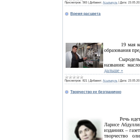
Просмотров:
583
|
Добавил:
Асылыкуль
|
Дата:
23.05.20
Время расцвета
19 мая 
образования пре
Сыродель
названия: масл
дальше »
Просмотров:
821
|
Добавил:
Асылыкуль
|
Дата:
23.05.20
Творчество ее безгранично
Речь иде
Ларисе Абдуллин
изданиях – газе
творчество ол