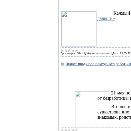
Каждый 
дальше »
Просмотров:
514
|
Добавил:
Асылыкуль
|
Дата:
23.05.20
Знают люди все вокруг- без работы к
21 мая п
от безработицы 
В наше в
существованию, 
знакомых, родс