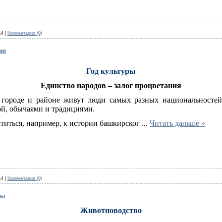
14
|
Комментарии (0)
ия
Год культуры
Единство народов – залог процветания
городе и районе живут люди самых разных национальносте
ой, обычаями и традициями.
титься, например, к истории башкирског
...
Читать дальше »
14
|
Комментарии (0)
мы
Животноводство