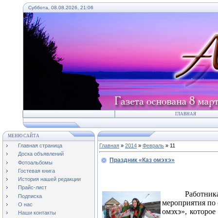
Суббота, 08.08.2026, 21:06
ГЛАВНАЯ
МЕНЮ САЙТА
Главная страница
Главная
»
2014
»
Февраль
»
11
Доска объявлений
Праздник «Каз омэхэ»
Фотоальбомы
Гостевая книга
История нашей редакции
Прайс-лист
Работни
Подписка
мероприятия по 
О нас
омэхэ», которо
Наши контакты