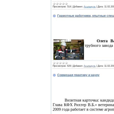
Просмотров:
514
|
Добавил:
Асылыкуль
|
Дата:
11.02.20
Грамотные работники, опытные спе
Олега В
трубного завода
Просмотров:
629
|
Добавил:
Асылыкуль
|
Дата:
11.02.20
Совмещая практику и науку
Визитная карточка: кандид
Глава КФХ Рихтер В.Б.» ветерин
2009 года работает в системе агр