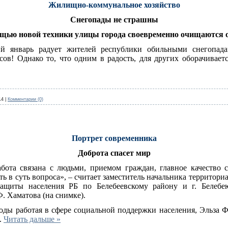
Жилищно-коммунальное хозяйство
Снегопады не страшны
щью новой техники улицы города своевременно очищаются о
 январь радует жителей республики обильными снегопадам
осов! Однако то, что одним в радость, для других оборачивае
14
|
Комментарии (0)
Портрет современника
Доброта спасет мир
абота связана с людьми, приемом граждан, главное качество 
ть в суть вопроса», – считает заместитель начальника территори
ащиты населения РБ по Белебеевскому району и г. Белебе
. Хаматова (на снимке).
оды работая в сфере социальной поддержки населения, Эльза Ф
..
Читать дальше »