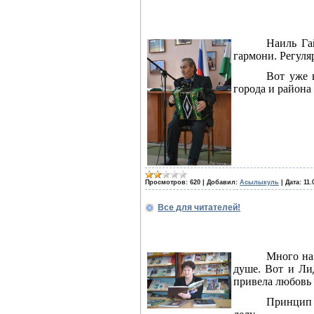
Наиль Га
гармони. Регуля
Вот уже 
города и района
Просмотров:
620
|
Добавил:
Асылыкуль
|
Дата:
11.
Все для читателей!
Много на
душе. Вот и Лид
привела любовь 
Принцип 