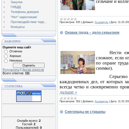
сельчане и колле
Закупки
ГИБДД
Телефоны доверия
"Нет" наркотикам!
Противодействие терр...
Просмотров:
835
|
Добавил:
Асылыкуль
|
Дата:
11.02.20
Конкурсы
Охрана труда – дело серьезное
НАШ ОПРОС
Оцените наш сайт
Отлично
Нести еж
Хорошо
сложнее, если и
Неплохо
по охране труд
снимке).
Результаты
|
Архив опросов
Всего ответов:
111
Серьезно
каждодневных дел, от которых за
всегда четко и своевременно про
СТАТИСТИКА
дальше »
Просмотров:
562
|
Добавил:
Асылыкуль
|
Дата:
11.02.20
Снегопады не страшны
Онлайн всего:
2
Гостей:
2
Пользователей:
0