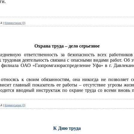
ги.
14
|
Комментарии (0)
Охрана труда – дело серьезное
едневную ответственность за безопасность всех работников
х трудовая деятельность связана с опасными видами работ. Об
а филиала ОАО «Газпромгазораспределение Уфа» в г. Давлекан
 относясь к своим обязанностям, она никогда не позволяет с
висит главный показатель ее работы – отсутствие угрозы жи
водится вводный инструктаж по охране труда со всеми вновь 
14
|
Комментарии (0)
К Дню труда