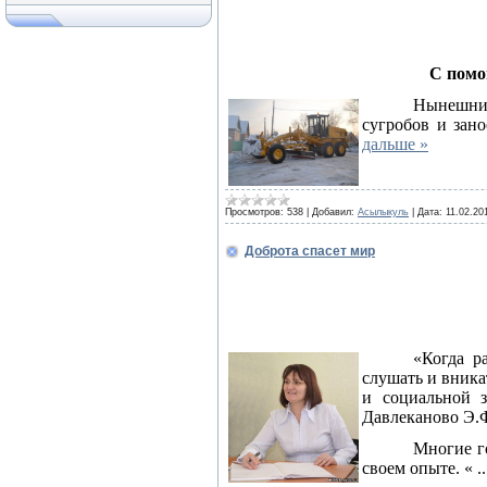
С помо
Нынешний
сугробов и зан
дальше »
Просмотров:
538
|
Добавил:
Асылыкуль
|
Дата:
11.02.20
Доброта спасет мир
«Когда р
слушать и вника
и социальной з
Давлеканово Э.Ф
Многие г
своем опыте. «
.