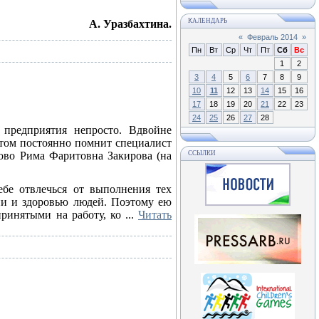
КАЛЕНДАРЬ
А. Уразбахтина.
«
Февраль 2014
»
Пн
Вт
Ср
Чт
Пт
Сб
Вс
1
2
3
4
5
6
7
8
9
10
11
12
13
14
15
16
17
18
19
20
21
22
23
24
25
26
27
28
 предприятия непросто. Вдвойне
 этом постоянно помнит специалист
ово Рима Фаритовна Закирова (на
ССЫЛКИ
ебе отвлечься от выполнения тех
зни и здоровью людей. Поэтому ею
принятыми на работу, ко
...
Читать