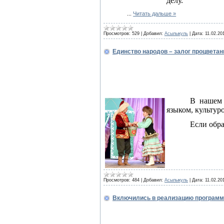
делу.
...
Читать дальше »
Просмотров:
529
|
Добавил:
Асылыкуль
|
Дата:
11.02.20
Единство народов – залог процветан
В нашем 
языком, культур
Если обра
Просмотров:
484
|
Добавил:
Асылыкуль
|
Дата:
11.02.20
Включились в реализацию програм