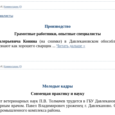
14
|
Комментарии (0)
циалисты
Производство
Грамотные работники, опытные специалисты
алерьевича Конина
(на снимке) в Давлекановском обособл
 знают как хорошего сварщик
...
Читать дальше »
14
|
Комментарии (0)
Молодые кадры
Совмещая практику и науку
ат ветеринарных наук П.В. Толмачев трудится в ГБУ Давлекано
арным врачом. Павел Владимирович уроженец г. Давлеканово.
опромышленного комплекса района.