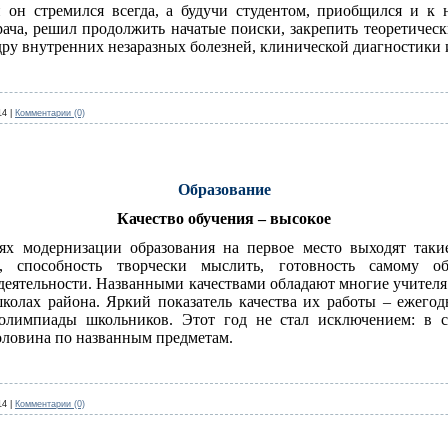
он стремился всегда, а будучи студентом, приобщился и к 
ача, решил продолжить начатые поиски, закрепить теоретическ
дру внутренних незаразных болезней, клинической диагностики 
14
|
Комментарии (0)
Образование
Качество обучения – высокое
ях модернизации образования на первое место выходят такие
ь, способность творчески мыслить, готовность самому о
деятельности. Названными качествами обладают многие учителя
колах района. Яркий показатель качества их работы – ежегод
олимпиады школьников. Этот год не стал исключением: в с
оловина по названным предметам.
14
|
Комментарии (0)