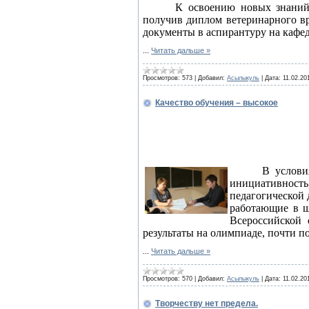
К освоению новых знаний 
получив диплом ветеринарного вр
документы в аспирантуру на кафе
...
Читать дальше »
Просмотров:
573
|
Добавил:
Асылыкуль
|
Дата:
11.02.20
Качество обучения – высокое
В услови
инициативност
педагогической 
работающие в ш
Всероссийской 
результаты на олимпиаде, почти п
...
Читать дальше »
Просмотров:
570
|
Добавил:
Асылыкуль
|
Дата:
11.02.20
Творчеству нет предела.