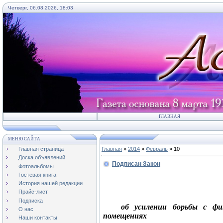
Четверг, 06.08.2026, 18:03
ГЛАВНАЯ
МЕНЮ САЙТА
Главная страница
Главная
»
2014
»
Февраль
»
10
Доска объявлений
Подписан Закон
Фотоальбомы
Гостевая книга
История нашей редакции
Прайс-лист
Подписка
об усилении борьбы с ф
О нас
помещениях
Наши контакты