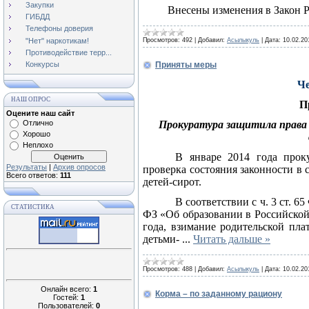
Закупки
Внесены изменения в Закон 
ГИБДД
Телефоны доверия
"Нет" наркотикам!
Просмотров:
492
|
Добавил:
Асылыкуль
|
Дата:
10.02.20
Противодействие терр...
Приняты меры
Конкурсы
Че
НАШ ОПРОС
П
Оцените наш сайт
Отлично
Прокуратура защитила права 
Хорошо
Неплохо
В январе 2014 года прок
Результаты
|
Архив опросов
проверка состояния законности в
Всего ответов:
111
детей-сирот.
В соответствии с ч. 3 ст. 6
СТАТИСТИКА
ФЗ «Об образовании в Российской
года, взимание родительской пла
детьми-
...
Читать дальше »
Просмотров:
488
|
Добавил:
Асылыкуль
|
Дата:
10.02.20
Онлайн всего:
1
Корма – по заданному рациону
Гостей:
1
Пользователей:
0