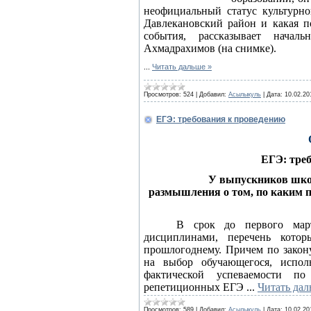
неофициальный статус культурно
Давлекановский район и какая по
события, рассказывает начал
Ахмадрахимов (на снимке).
...
Читать дальше »
Просмотров:
524
|
Добавил:
Асылыкуль
|
Дата:
10.02.20
ЕГЭ: требования к проведению
ЕГЭ: тре
У выпускников школ
размышления о том, по каким 
В срок до первого мар
дисциплинами, перечень котор
прошлогоднему. Причем по закону
на выбор обучающегося, испол
фактической успеваемости п
репетиционных ЕГЭ
...
Читать дал
Просмотров:
589
|
Добавил:
Асылыкуль
|
Дата:
10.02.20