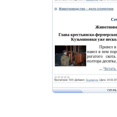
Животноводство – дело хлопотное
Се
Животновод
Глава крестьянско-фермерско
Кузьминовки уже неско
Привел в
навел в нем пор
рогатого скот
полтора десятка
...
Читать
Просмотров:
519
|
Добавил:
Асылыкуль
|
Дата:
10.02.20
ГУП РБ