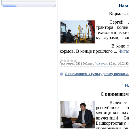
Навс
Корма – 
Сергей 
трактора боле
технологичес
культурами, а зи
В ходе т
кормов. В конце прошлого
...
Чита
Просмотров:
526
|
Добавил:
Асылыкуль
|
Дата:
10.02.20
С вниманием к культурному развити
Н
С вниманием
Вслед за
республике с
муниципальных
врученный Б
Башкортостану.
образований, он