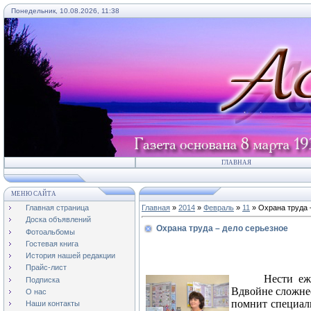
Понедельник, 10.08.2026, 11:38
ГЛАВНАЯ
МЕНЮ САЙТА
Главная страница
Главная
»
2014
»
Февраль
»
11
» Охрана труда 
Доска объявлений
Охрана труда – дело серьезное
Фотоальбомы
Гостевая книга
История нашей редакции
Прайс-лист
Нести еж
Подписка
Вдвойне сложнее
О нас
помнит специал
Наши контакты