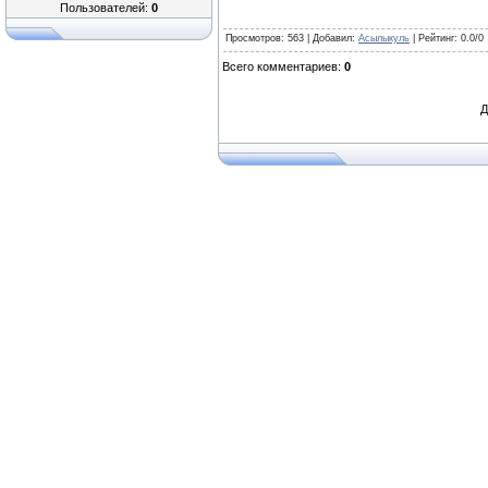
Пользователей:
0
Просмотров
: 563 |
Добавил
:
Асылыкуль
|
Рейтинг
:
0.0
/
0
Всего комментариев
:
0
Д