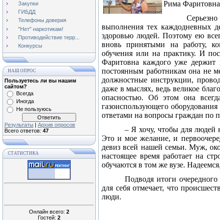
Рима Фаритовна 
Закупки
ГИБДД
Серьезно
Телефоны доверия
выполнения тех каждодневных де
"Нет" наркотикам!
здоровью людей. Поэтому ею всег
Противодействие терр...
вновь принятыми на работу, к
Конкурсы
обучения или на практику. И пос
Фаритовна каждого уже держит 
постоянным работникам она не ме
НАШ ОПРОС
должностные инструкции, провод
Пользуетесь ли вы нашим
сайтом?
даже в мыслях, ведь великое благ
Всегда
опасностью. Об этом она всегд
Иногда
газоиспользующего оборудования 
Не пользуюсь
ответами на вопросы граждан по 
Результаты
|
Архив опросов
– Я хочу, чтобы для людей 
Всего ответов:
47
Это и мое желание, и первоочере
девиз всей нашей семьи. Муж, ок
СТАТИСТИКА
настоящее время работает на ст
обучаются в том же вузе. Надеемся
Подводя итоги очередного 
для себя отмечает, что происшест
люди.
Онлайн всего:
2
Гостей:
2