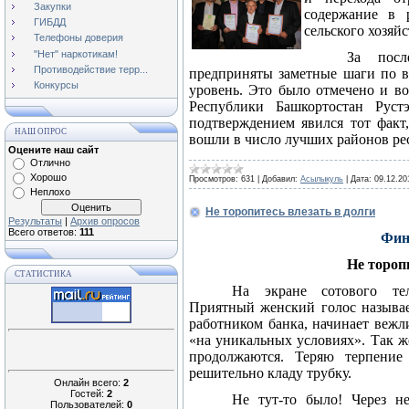
Закупки
содержание в р
ГИБДД
сельского хозяйс
Телефоны доверия
"Нет" наркотикам!
За посл
Противодействие терр...
предприняты заметные шаги по 
Конкурсы
уровень. Это было отмечено и во
Республики Башкортостан Рус
подтверждением явился тот факт
НАШ ОПРОС
вошли в число лучших районов р
Оцените наш сайт
Отлично
Хорошо
Просмотров:
631
|
Добавил:
Асылыкуль
|
Дата:
09.12.20
Неплохо
Не торопитесь влезать в долги
Результаты
|
Архив опросов
Всего ответов:
111
Фин
Не тороп
СТАТИСТИКА
На экране сотового тел
Приятный женский голос называе
работником банка, начинает вежл
«на уникальных условиях». Так ж
продолжаются. Теряю терпение
решительно кладу трубку.
Онлайн всего:
2
Гостей:
2
Не тут-то было! Через н
Пользователей:
0