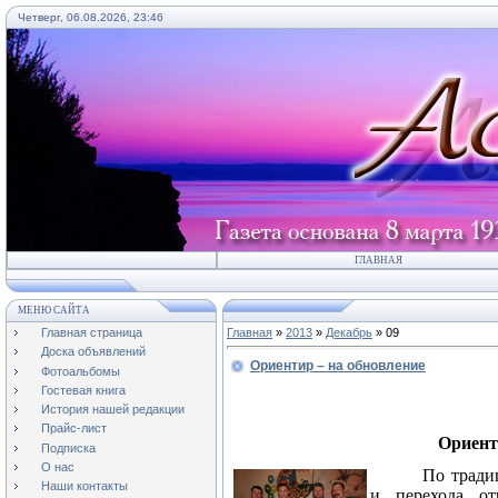
Четверг, 06.08.2026, 23:46
ГЛАВНАЯ
МЕНЮ САЙТА
Главная страница
Главная
»
2013
»
Декабрь
»
09
Доска объявлений
Ориентир – на обновление
Фотоальбомы
Гостевая книга
История нашей редакции
Прайс-лист
Ориент
Подписка
О нас
По тради
Наши контакты
и перехода от