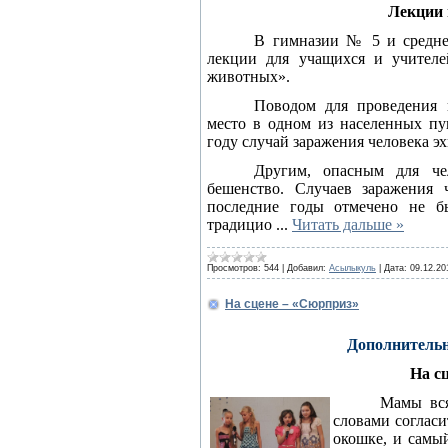
Лекции 
В гимназии № 5 и средне
лекции для учащихся и учителе
животных».
Поводом для проведения 
место в одном из населенных пу
году случай заражения человека э
Другим, опасным для че
бешенство. Случаев заражения
последние годы отмечено не б
традицио
...
Читать дальше »
Просмотров:
544
|
Добавил:
Асылыкуль
|
Дата:
09.12.20
На сцене – «Сюрприз»
Дополнительн
На с
Мамы вся
словами согласи
окошке, и самы