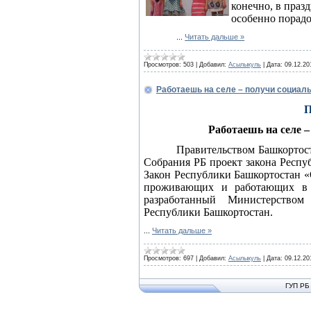
конечно, в празд
особенно порадо
...
Читать дальше »
Просмотров:
503
|
Добавил:
Асылыкуль
|
Дата:
09.12.20
Работаешь на селе – получи социал
П
Работаешь на селе 
Правительством Башкортост
Собрания РБ проект закона Респу
Закон Республики Башкортостан «
проживающих и работающих в с
разработанный Министерство
Республики Башкортостан.
...
Читать дальше »
Просмотров:
697
|
Добавил:
Асылыкуль
|
Дата:
09.12.20
ГУП РБ