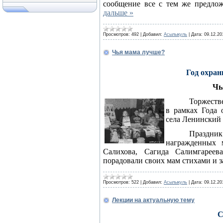
сообщение все с тем же предло
дальше »
Просмотров:
492
|
Добавил:
Асылыкуль
|
Дата:
09.12.20
Чья мама лучше?
Год охра
Чь
Торжеств
в рамках Года 
села Ленинский 
Праздн
награжденных 
Салихова, Сагида Салимгареев
порадовали своих мам стихами и
Просмотров:
522
|
Добавил:
Асылыкуль
|
Дата:
09.12.20
Лекции на актуальную тему
С