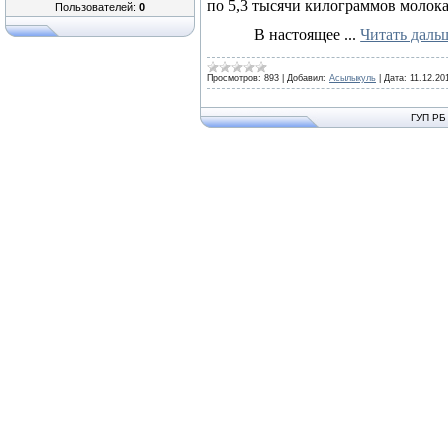
по 5,3 тысячи килограммов молока
Пользователей:
0
В настоящее
...
Читать даль
Просмотров:
893
|
Добавил:
Асылыкуль
|
Дата:
11.12.20
ГУП РБ