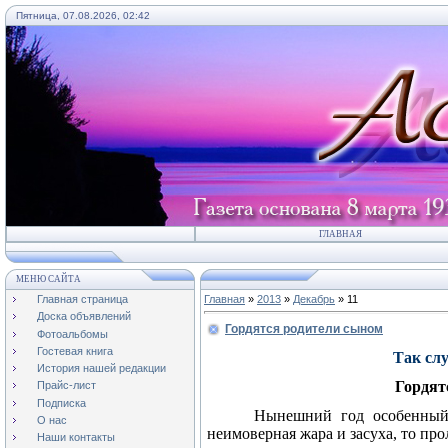
Пятница, 07.08.2026, 02:42
ГЛАВНАЯ
МЕНЮ САЙТА
Главная страница
Главная
»
2013
»
Декабрь
»
11
Доска объявлений
Гордятся родители сыном
Фотоальбомы
Гостевая книга
Так сл
История нашей редакции
Гордят
Прайс-лист
Подписка
Нынешний год особенный 
О нас
неимоверная жара и засуха, то пр
Наши контакты