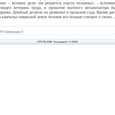
ние – великое дело: им решается участь человека», - вспомни
увидел ветерана труда, в прошлом знатного механизатора б
рьева. Девятый десяток он разменял в прошлом году. Время дае
 камчалы-тамакской земле человек все больше говорит о своих
.
012
|
Комментарии (0)
ГУП РБ РИК "Асылыкуль" © 2026