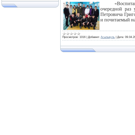
«Воспита
очередной раз 
Петровича Григо
и почитаемый на
Просмотров:
1016
|
Добавил:
Асылыкуль
|
Дата:
09.04.2