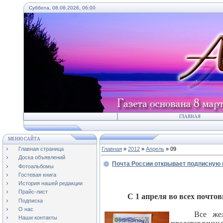
Суббота, 08.08.2026, 06:00
ГЛАВНАЯ
МЕНЮ САЙТА
Главная страница
Главная
»
2012
»
Апрель
»
09
Доска объявлений
Почта России открывает подписную
Фотоальбомы
Гостевая книга
История нашей редакции
Прайс-лист
С 1 апреля во всех почто
Подписка
О нас
Все же
Наши контакты