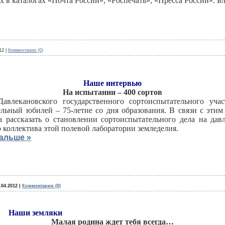
 в каталогах «Почта России», «Роспечать», «Пресса России». Б
12
|
Комментарии (0)
Наше интервью
На испытании – 400 сортов
Давлекановского государственного сортоиспытательного уч
ельный юбилей – 75-летие со дня образования. В связи с эти
 рассказать о становлении сортоиспытательного дела на дав
 коллектива этой полевой лаборатории земледелия.
альше »
.04.2012
|
Комментарии (0)
Наши земляки
Малая родина ждет тебя всегда…