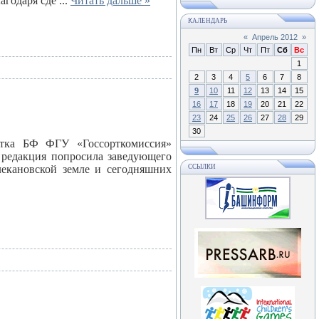
лагодаря сде
...
Читать дальше »
КАЛЕНДАРЬ
«
Апрель 2012
»
Пн
Вт
Ср
Чт
Пт
Сб
Вс
1
2
3
4
5
6
7
8
9
10
11
12
13
14
15
16
17
18
19
20
21
22
23
24
25
26
27
28
29
30
астка БФ ФГУ «Госсорткомиссия»
м редакция попросила заведующего
лекановской земле и сегодняшних
ССЫЛКИ